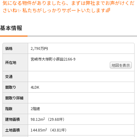
気になる物件がありましたら、まずは弊社までお声がけくだ
さいね✨ 私たちがしっかりサポートいたします🌈
基本情報
価格
2,790万円
宮崎市大塚町小原田2166-9
所在地
地図を表示
交通
間取り
4LDK
間取り詳細
階数
2階建
2
建物面積
98.12m
（29.68坪）
2
土地面積
144.85m
（43.81坪）