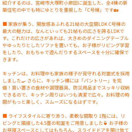
紹介するのは、宮崎市大塚町小原田に誕生した、全4棟の新
築住宅の中でも特にゆとりを重視した「C号棟」です🏡
■ 家族が集う、開放感あふれる21帖の大空間LDK C号棟の
最大の魅力は、なんといっても21帖もの広さを誇るLDKで
す。これだけの広さがあれば、大きめのダイニングテーブル
やゆったりとしたソファを置いても、お子様がリビング学習
をしたり、おもちゃで遊んだりするスペースを十分に確保で
きます。
キッチンは、お料理中も家族の様子が見守れる対面式を採用
しました🍳 さらに、キッチン横には「パントリー」を完
備！買い置きの食材や調理器具、防災用品までスッキリ収納
できるので、キッチン周りはいつも清潔で広々。お料理の時
間がもっと楽しく、スムーズになるはずです。
■ ライフスタイルに寄り添う、柔軟な間取り 1階には、リ
ビングと隣接した4.5畳の和室をご用意しました🍵 お子様の
お昼寝スペースとしてはもちろん、スライドドアを開け放て