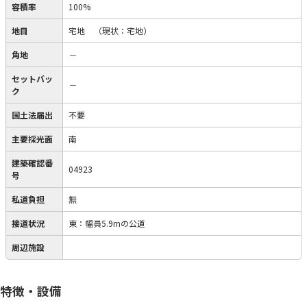
容積率
100%
地目
宅地
（現状：宅地）
角地
－
セットバッ
－
ク
国土法届出
不要
主要採光面
南
建築確認番
04923
号
私道負担
無
接道状況
東：幅員5.9mの公道
周辺施設
特徴・設備