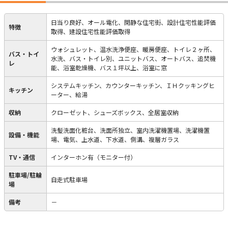
日当り良好、オール電化、閑静な住宅街、設計住宅性能評価
特徴
取得、建設住宅性能評価取得
ウォシュレット、温水洗浄便座、暖房便座、トイレ２ヶ所、
バス・トイ
水洗、バス・トイレ別、ユニットバス、オートバス、追焚機
レ
能、浴室乾燥機、バス１坪以上、浴室に窓
システムキッチン、カウンターキッチン、ＩＨクッキングヒ
キッチン
ーター、給湯
収納
クローゼット、シューズボックス、全居室収納
洗髪洗面化粧台、洗面所独立、室内洗濯機置場、洗濯機置
設備・機能
場、電気、上水道、下水道、側溝、複層ガラス
TV・通信
インターホン有（モニター付）
駐車場/駐輪
自走式駐車場
場
備考
－