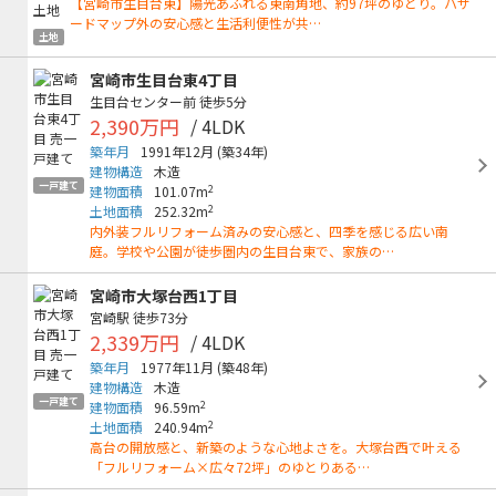
【宮崎市生目台東】陽光あふれる東南角地、約97坪のゆとり。ハザ
ードマップ外の安心感と生活利便性が共…
土地
宮崎市生目台東4丁目
生目台センター前
徒歩5分
2,390万円
/ 4LDK
築年月
1991年12月
(築34年)
建物構造
木造
一戸建て
2
建物面積
101.07m
2
土地面積
252.32m
内外装フルリフォーム済みの安心感と、四季を感じる広い南
庭。学校や公園が徒歩圏内の生目台東で、家族の…
宮崎市大塚台西1丁目
宮崎駅
徒歩73分
2,339万円
/ 4LDK
築年月
1977年11月
(築48年)
建物構造
木造
一戸建て
2
建物面積
96.59m
2
土地面積
240.94m
高台の開放感と、新築のような心地よさを。大塚台西で叶える
「フルリフォーム×広々72坪」のゆとりある…