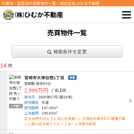
大塚台・生目台の売買物件一覧｜株式会社 ひむか不動産
売買物件一覧
検索条件を変更
14
件
宮崎市大塚台西1丁目
新着
宮崎駅
徒歩65分
2,999万円
/ 4LDK
築年月
2000年07月
(築26年)
建物構造
木造
一戸建て
2
建物面積
147.50m
2
土地面積
249.85m
広々44坪のゆとりと安心を家族へ。大塚台の恵まれた環境で新
しい思い出を紡ぐフルリフォーム予定の邸宅