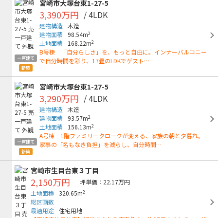
宮崎市大塚台東1-27-5
3,390万円
/ 4LDK
建物構造
木造
2
建物面積
98.54m
2
土地面積
168.22m
B号棟 「自分らしさ」を、もっと自由に。インナーバルコニー
一戸建て
で自分時間を彩り、17畳のLDKでゲスト…
新築
宮崎市大塚台東1-27-5
3,290万円
/ 4LDK
建物構造
木造
2
建物面積
93.57m
2
土地面積
156.13m
A号棟 1階ファミリークロークが変える、家族の朝と夕暮れ。
一戸建て
家事の「名もなき負担」を減らし、自分時間…
新築
宮崎市生目台東３丁目
2,150万円
坪単価：22.17万円
2
土地面積
320.65m
総区画数
最適用途
住宅用地