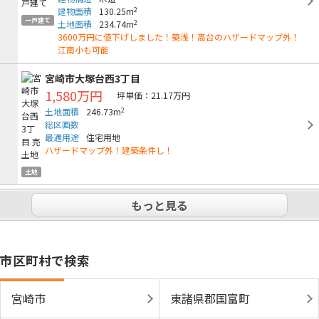
2
建物面積
130.25m
一戸建て
2
土地面積
234.74m
3600万円に値下げしました！築浅！高台のハザードマップ外！
江南小も可能
宮崎市大塚台西3丁目
1,580万円
坪単価：21.17万円
2
土地面積
246.73m
総区画数
最適用途
住宅用地
ハザードマップ外！建築条件し！
土地
もっと見る
市区町村で検索
宮崎市
東諸県郡国富町