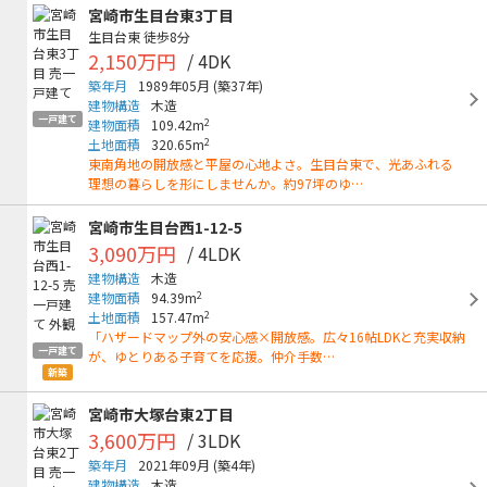
宮崎市生目台東3丁目
生目台東
徒歩8分
2,150万円
/ 4DK
築年月
1989年05月
(築37年)
建物構造
木造
一戸建て
2
建物面積
109.42m
2
土地面積
320.65m
東南角地の開放感と平屋の心地よさ。生目台東で、光あふれる
理想の暮らしを形にしませんか。約97坪のゆ…
宮崎市生目台西1-12-5
3,090万円
/ 4LDK
建物構造
木造
2
建物面積
94.39m
2
土地面積
157.47m
「ハザードマップ外の安心感×開放感。広々16帖LDKと充実収納
一戸建て
が、ゆとりある子育てを応援。仲介手数…
新築
宮崎市大塚台東2丁目
3,600万円
/ 3LDK
築年月
2021年09月
(築4年)
建物構造
木造