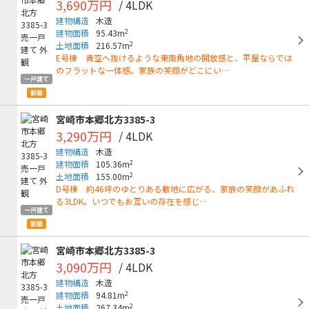
3,690万円
/ 4LDK
建物構造
木造
2
建物面積
95.43m
2
土地面積
216.57m
E号棟 青空へ抜けるような東南角地の開放感と、平屋ならでは
のフラットな一体感。家族の笑顔がどこにい…
一戸建て
新築
宮崎市本郷北方3385-3
3,290万円
/ 4LDK
建物構造
木造
2
建物面積
105.36m
2
土地面積
155.00m
D号棟 約46坪のゆとりある敷地に広がる、家族の笑顔があふれ
る3LDK。いつでもお互いの存在を感じ…
一戸建て
新築
宮崎市本郷北方3385-3
3,090万円
/ 4LDK
建物構造
木造
2
建物面積
94.81m
2
土地面積
267.34m