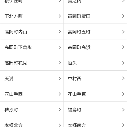
桜ケ丘町
島之内
下北方町
高岡町飯田
高岡町内山
高岡町五町
高岡町下倉永
高岡町高浜
高岡町花見
恒久
天満
中村西
花山手西
花山手東
稗原町
福島町
本郷北方
本郷南方