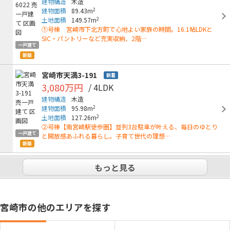
建物構造
木造
2
建物面積
89.43m
2
土地面積
149.57m
①号棟 宮崎市下北方町で心地よい家族の時間。16.1帖LDKと
SIC・パントリーなど充実収納、2階…
一戸建て
新築
宮崎市天満3-191
新着
3,080万円
/ 4LDK
建物構造
木造
2
建物面積
95.98m
2
土地面積
127.26m
②号棟【南宮崎駅徒歩圏】並列3台駐車が叶える、毎日のゆとり
一戸建て
と開放感あふれる暮らし。子育て世代の理想…
新築
もっと見る
宮崎市の他のエリアを探す