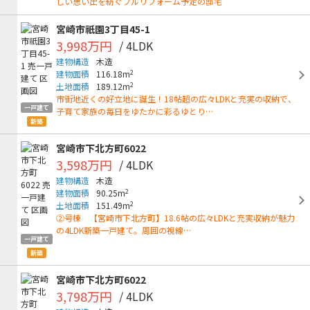
しい思い出を紡ぐフルリフォーム予定の邸宅
宮崎市祇園3丁目45-1
3,998万円
/ 4LDK
建物構造
木造
2
建物面積
116.18m
2
土地面積
189.12m
市街地近くの好立地に誕生！18帖超の広々LDKと充実の収納で、
一戸建て
子育て家族の毎日をゆたかに彩るゆとり…
新築
宮崎市下北方町6022
3,598万円
/ 4LDK
建物構造
木造
2
建物面積
90.25m
2
土地面積
151.49m
②号棟 【宮崎市下北方町】18.6帖の広々LDKと充実収納が魅力
の4LDK新築一戸建て。周囲の視線…
一戸建て
新築
宮崎市下北方町6022
3,798万円
/ 4LDK