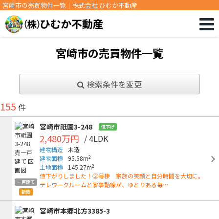
宮崎市の売買物件一覧｜株式会社 ひむか不動産
宮崎市の売買物件一覧
検索条件を変更
155
件
宮崎市祇園3-248
値下げ
2,480万円
/ 4LDK
建物構造
木造
2
建物面積
95.58m
2
土地面積
145.27m
値下がりしました！②号棟 家族の笑顔と自分時間を大切に。
一戸建て
テレワークルームと家事動線が、ゆとりある毎…
新築
宮崎市本郷北方3385-3