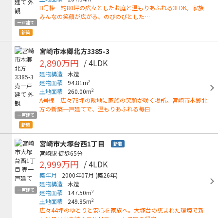
B号棟 約80坪の広々としたお庭と温もりあふれる3LDK。家族
みんなの笑顔が広がる、のびのびとした…
一戸建て
新築
宮崎市本郷北方3385-3
2,890万円
/ 4LDK
建物構造
木造
2
建物面積
94.81m
2
土地面積
260.00m
A号棟 広々78坪の敷地に家族の笑顔が咲く場所。宮崎市本郷北
方の新築一戸建てで、温もりあふれる毎日…
一戸建て
新築
宮崎市大塚台西1丁目
新着
宮崎駅
徒歩65分
2,999万円
/ 4LDK
築年月
2000年07月
(築26年)
建物構造
木造
一戸建て
2
建物面積
147.50m
2
土地面積
249.85m
広々44坪のゆとりと安心を家族へ。大塚台の恵まれた環境で新