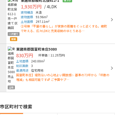
東諸県郡綾町北俣612-1
値下げ
1,930万円
/ 4LDK
建物構造
木造
2
建物面積
93.96m
2
土地面積
297.11m
②号棟「平屋の暮らし」が家族の距離をぐっと近くする。綾町
で叶える、広々LDKと充実収納のゆとりある…
一戸建て
新築
東諸県郡国富町本庄5080
830万円
坪単価：11.29万円
2
土地面積
243.00m
総区画数
3
最適用途
住宅用地
国富町本庄】堤防沿いの心地よい開放感✨ 基準の73坪から「坪数の
増減」も相談可能です🌈 ご予算やプ…
土地
市区町村で検索