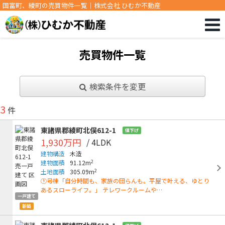
国富町、綾町の売買物件一覧｜株式会社 ひむか不動産
売買物件一覧
検索条件を変更
3
件
東諸県郡綾町北俣612-1
値下げ
1,930万円
/ 4LDK
建物構造
木造
2
建物面積
91.12m
2
土地面積
305.09m
①号棟「自分時間も、家族の団らんも。平屋で叶える、ゆとり
あるスローライフ。」 テレワークルームや…
一戸建て
新築