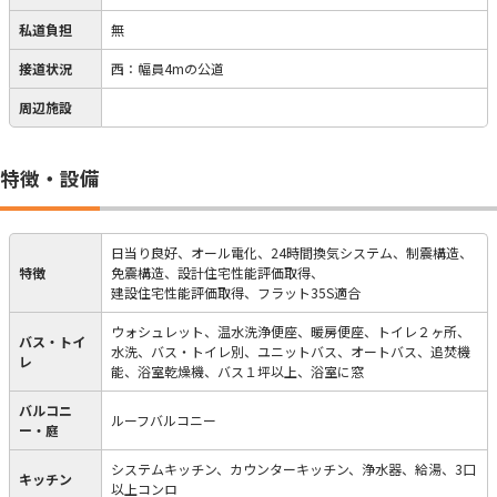
私道負担
無
接道状況
西：幅員4mの公道
周辺施設
特徴・設備
日当り良好、オール電化、24時間換気システム、制震構造、
特徴
免震構造、設計住宅性能評価取得、
建設住宅性能評価取得、フラット35S適合
ウォシュレット、温水洗浄便座、暖房便座、トイレ２ヶ所、
バス・トイ
水洗、バス・トイレ別、ユニットバス、オートバス、追焚機
レ
能、浴室乾燥機、バス１坪以上、浴室に窓
バルコニ
ルーフバルコニー
ー・庭
システムキッチン、カウンターキッチン、浄水器、給湯、3口
キッチン
以上コンロ