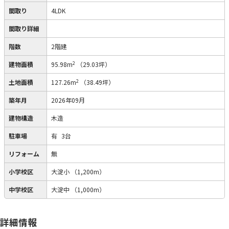
間取り
4LDK
間取り詳細
階数
2階建
2
建物面積
95.98m
（29.03坪）
2
土地面積
127.26m
（38.49坪）
築年月
2026年09月
建物構造
木造
駐車場
有
3台
リフォーム
無
小学校区
大淀小
（1,200m）
中学校区
大淀中
（1,000m）
詳細情報