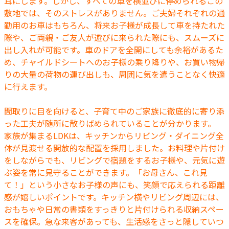
耳にします。しかし、すべての車を横並びに停められるこの
敷地では、そのストレスがありません。ご夫婦それぞれの通
勤用のお車はもちろん、将来お子様が成長して車を持たれた
際や、ご両親・ご友人が遊びに来られた際にも、スムーズに
出し入れが可能です。車のドアを全開にしても余裕があるた
め、チャイルドシートへのお子様の乗り降りや、お買い物帰
りの大量の荷物の運び出しも、周囲に気を遣うことなく快適
に行えます。
間取りに目を向けると、子育て中のご家族に徹底的に寄り添
った工夫が随所に散りばめられていることが分かります。
家族が集まるLDKは、キッチンからリビング・ダイニング全
体が見渡せる開放的な配置を採用しました。お料理や片付け
をしながらでも、リビングで宿題をするお子様や、元気に遊
ぶ姿を常に見守ることができます。「お母さん、これ見
て！」という小さなお子様の声にも、笑顔で応えられる距離
感が嬉しいポイントです。キッチン横やリビング周辺には、
おもちゃや日常の書類をすっきりと片付けられる収納スペー
スを確保。急な来客があっても、生活感をさっと隠していつ