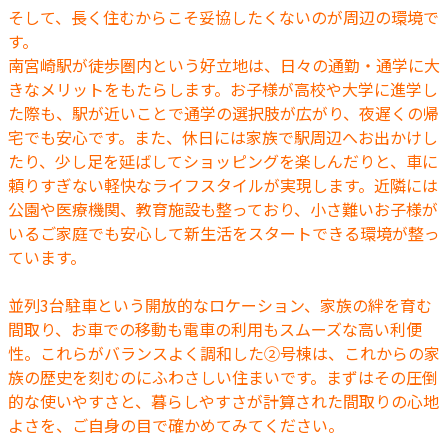
そして、長く住むからこそ妥協したくないのが周辺の環境で
す。
南宮崎駅が徒歩圏内という好立地は、日々の通勤・通学に大
きなメリットをもたらします。お子様が高校や大学に進学し
た際も、駅が近いことで通学の選択肢が広がり、夜遅くの帰
宅でも安心です。また、休日には家族で駅周辺へお出かけし
たり、少し足を延ばしてショッピングを楽しんだりと、車に
頼りすぎない軽快なライフスタイルが実現します。近隣には
公園や医療機関、教育施設も整っており、小さ難いお子様が
いるご家庭でも安心して新生活をスタートできる環境が整っ
ています。
並列3台駐車という開放的なロケーション、家族の絆を育む
間取り、お車での移動も電車の利用もスムーズな高い利便
性。これらがバランスよく調和した②号棟は、これからの家
族の歴史を刻むのにふわさしい住まいです。まずはその圧倒
的な使いやすさと、暮らしやすさが計算された間取りの心地
よさを、ご自身の目で確かめてみてください。