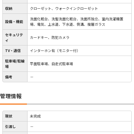
収納
クローゼット、ウォークインクローゼット
洗面化粧台、洗髪洗面化粧台、洗面所独立、室内洗濯機置
設備・機能
場、電気、上水道、下水道、側溝、複層ガラス
セキュリテ
カードキー、防犯カメラ
ィ
TV・通信
インターホン有（モニター付）
駐車場/駐輪
平面駐車場、自走式駐車場
場
備考
－
管理情報
現状
未完成
引渡し
－