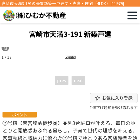
宮崎市天満3-191の売買新築一戸建て・売家・住宅（4LDK）[11979]
宮崎市天満3-191 新築戸建
1 / 19
区画図
prev
next
お気に入り登録
↑値下げ通知を受け取れます
ポイント
②号棟【南宮崎駅徒歩圏】並列3台駐車が叶える、毎日のゆ
とりと開放感あふれる暮らし。子育て世代の理想を叶える、
家事動線と収納力に優れた②号棟でゆとりある家族時間を始