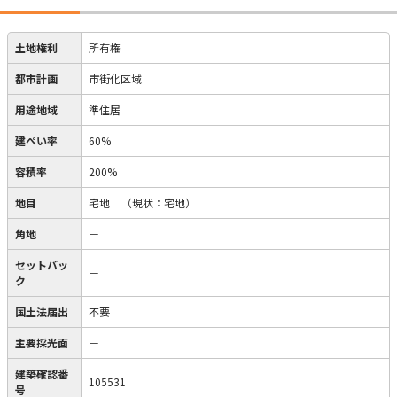
土地権利
所有権
都市計画
市街化区域
用途地域
準住居
建ぺい率
60%
容積率
200%
地目
宅地
（現状：宅地）
角地
－
セットバッ
－
ク
国土法届出
不要
主要採光面
－
建築確認番
105531
号