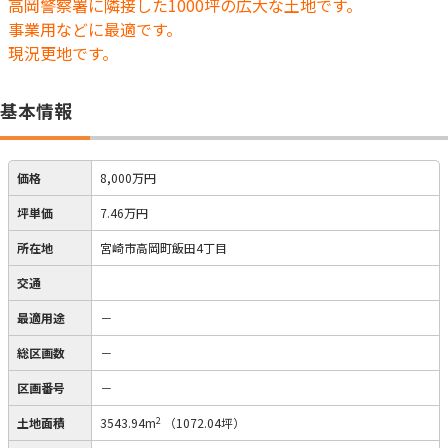
高岡警察署に隣接した1000坪の広大な土地です。
事業用などに最適です。
現況更地です。
基本情報
価格
8,000万円
坪単価
7.46万円
所在地
宮崎市高岡町飯田4丁目
交通
最適用途
－
総区画数
－
区画番号
－
2
土地面積
3543.94m
（1072.04坪）