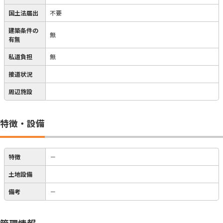
国土法届出
不要
建築条件の
無
有無
私道負担
無
接道状況
周辺施設
特徴・設備
特徴
－
土地設備
備考
－