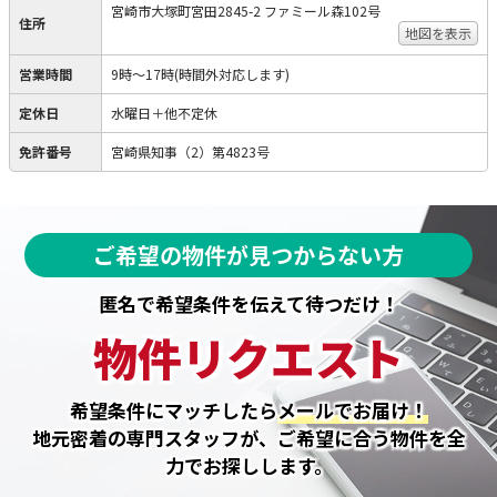
宮崎市大塚町宮田2845-2 ファミール森102号
住所
地図を表示
営業時間
9時～17時(時間外対応します)
定休日
水曜日＋他不定休
免許番号
宮崎県知事（2）第4823号
ご希望の物件が見つからない方
匿名で希望条件を伝えて待つだけ！
物件リクエスト
希望条件にマッチしたら
メールでお届け！
地元密着の専門スタッフが、ご希望に合う物件を全
力でお探しします。