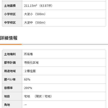
2
土地面積
211.15m
（63.87坪）
小学校区
大淀小
（500m）
中学校区
大淀中
（500m）
詳細情報
土地権利
所有権
都市計画
市街化区域
用途地域
２種住居
建ぺい率
60%
容積率
200%
地目
宅地
（現状：宅地）
角地
－