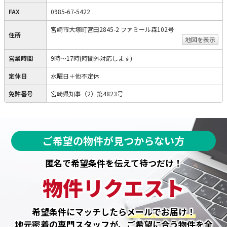
FAX
0985-67-5422
宮崎市大塚町宮田2845-2 ファミール森102号
住所
地図を表示
営業時間
9時～17時(時間外対応します)
定休日
水曜日＋他不定休
免許番号
宮崎県知事（2）第4823号
ご希望の物件が見つからない方
匿名で希望条件を伝えて待つだけ！
物件リクエスト
希望条件にマッチしたら
メールでお届け！
地元密着の専門スタッフが、ご希望に合う物件を全