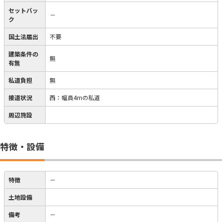
セットバッ
－
ク
国土法届出
不要
建築条件の
無
有無
私道負担
無
接道状況
西：幅員4mの私道
周辺施設
特徴・設備
特徴
－
土地設備
備考
－