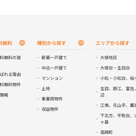
料無料
種別から探す
エリアから探す
料無料の理
新築一戸建て
大塚地区
中古一戸建て
大塚台・生目台
ばれる理由
マンション
小松・小松台、桜
料無料物件
土地
生目、跡江、富吉
情報
辺
事業用物件
江南、花山手、薫
収益物件
下北方、平和台、
ヶ島
高岡町