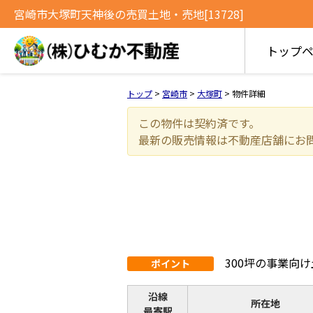
宮崎市大塚町天神後の売買土地・売地[13728]
トップ
トップ
>
宮崎市
>
大塚町
>
物件詳細
この物件は契約済です。
最新の販売情報は不動産店舗にお
300坪の事業向
ポイント
沿線
所在地
最寄駅