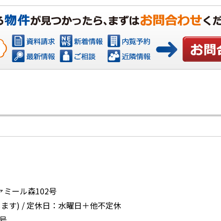
お問い合
ァミール森102号
ます) / 定休日：水曜日＋他不定休
号