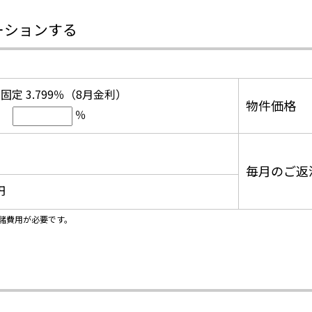
ーションする
固定 3.799％（8月金利）
物件価格
％
毎月のご返
円
諸費用が必要です。