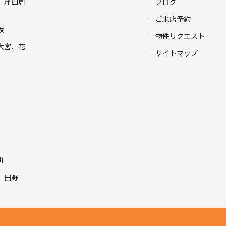
、浮田周
ブログ
ご来店予約
坂
物件リクエスト
大宮、花
サイトマップ
町
、田野