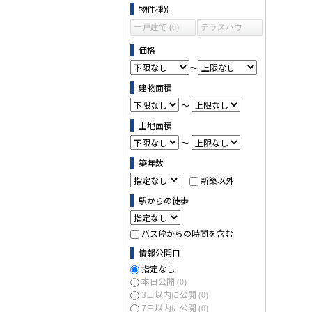
物件の条件で絞り込む
物件種別
一戸建て (0)
テラスハウ
ス (0)
価格
～
建物面積
～
土地面積
～
築年数
新築以外
駅からの徒歩
バス停からの時間を含む
情報公開日
指定なし
本日公開
(0)
3日以内に公開
(0)
7日以内に公開
(0)