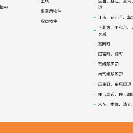
土地
生目、跡江、富吉
情報
辺
事業用物件
江南、花山手、薫
収益物件
下北方、平和台、
ヶ島
高岡町
国富町、綾町
宮崎駅周辺
南宮崎駅周辺
瓜生野、糸原周辺
住吉周辺、佐土原
木花、本郷、清武