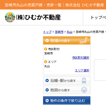
宮崎市丸山の売買戸建・売家一覧｜株式会社 ひむか不動産
トップ
トップ
>
宮崎市
>
丸山
>
宮崎市丸山の売買戸建
地域から探す
市区町村
宮崎市
市区町村選択
エリア
丸山
エリア選択
沿線・駅から探す
地図から探す