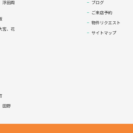
、浮田周
ブログ
ご来店予約
坂
物件リクエスト
大宮、花
サイトマップ
町
、田野