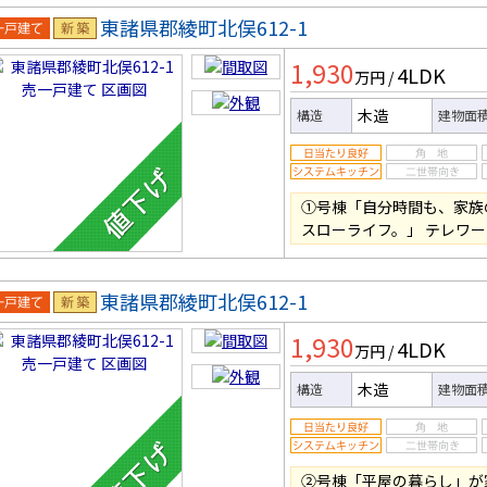
東諸県郡綾町北俣612-1
一戸建
新築
1,930
4LDK
万円
/
木造
構造
建物面
①号棟「自分時間も、家族
スローライフ。」 テレワ
東諸県郡綾町北俣612-1
一戸建
新築
1,930
4LDK
万円
/
木造
構造
建物面
②号棟「平屋の暮らし」が