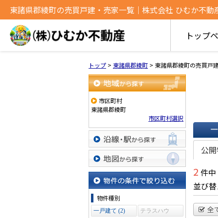
東諸県郡綾町の売買戸建・売家一覧｜株式会社 ひむか不動
トップ
トップ
>
東諸県郡綾町
>
東諸県郡綾町の売買戸
地域から探す
市区町村
東諸県郡綾町
市区町村選択
一覧で
公開
沿線・駅から探す
2
件中
地図から探す
並び替
物件の条件で絞り込む
物件種別
全
一戸建て (2)
テラスハウ