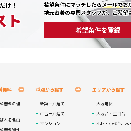
希望条件にマッチしたら
メールでお
だけ！
地元密着の専門スタッフが、ご希望
スト
希望条件を登録
料無料
種別から探す
エリアから探す
料無料の理
新築一戸建て
大塚地区
中古一戸建て
大塚台・生目台
ばれる理由
マンション
小松・小松台、桜
料無料物件