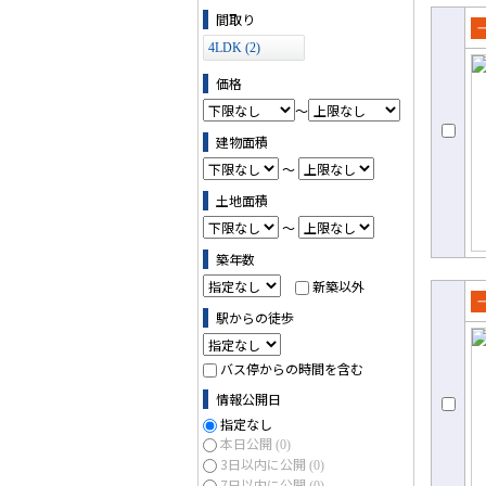
ス (0)
間取り
売
4LDK (2)
て
価格
～
建物面積
～
土地面積
～
築年数
新築以外
駅からの徒歩
売
て
バス停からの時間を含む
情報公開日
指定なし
本日公開
(0)
3日以内に公開
(0)
7日以内に公開