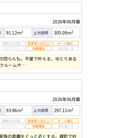
2026年06月築
2
2
91.12m
305.09m
積
土地面積
の団らんも。平屋で叶える、ゆとりある
ークルームや…
2026年06月築
2
2
93.96m
297.11m
積
土地面積
家族の距離をぐっと近くする。綾町で叶