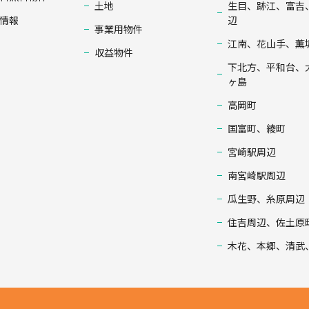
土地
生目、跡江、富吉
情報
辺
事業用物件
江南、花山手、薫
収益物件
下北方、平和台、
ヶ島
高岡町
国富町、綾町
宮崎駅周辺
南宮崎駅周辺
瓜生野、糸原周辺
住吉周辺、佐土原
木花、本郷、清武