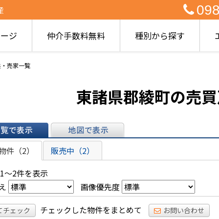
098
産
ページ
仲介手数料無料
種別から探す
建・売家一覧
東諸県郡綾町の売買
表示
地図で表示
物件（2）
販売中（2）
 1～2件を表示
え
画像優先度
チェックした物件をまとめて
てチェック
お問い合わせ