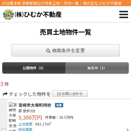
JR日豊本線 宮崎駅周辺の売買土地・売地一覧｜株式会社 ひむか不動産
売買土地物件一覧
検索条件を変更
公開物件（3）
販売中（3）
3
件
チェックした物件を
お問い合わせ
宮崎市大塚町時宗
新着
原
徒歩3分
5,300万円
坪単価：26.5万円
2
土地面積
661.17m
総区画数