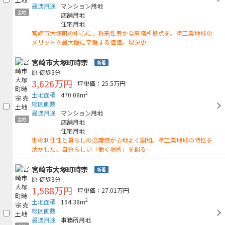
最適用途
マンション用地
土地
店舗用地
住宅用地
宮崎市大塚町の中心に、将来性豊かな事務所拠点を。準工業地域の
メリットを最大限に享受する価値。現況更…
宮崎市大塚町時宗
新着
原
徒歩3分
3,626万円
坪単価：25.5万円
2
土地面積
470.08m
総区画数
最適用途
マンション用地
土地
店舗用地
住宅用地
街の利便性と暮らしの温度感が心地よく調和。準工業地域の特性を
活かした、自分らしい「働く場所」を創る…
宮崎市大塚町時宗
新着
原
徒歩3分
1,588万円
坪単価：27.01万円
2
土地面積
194.38m
総区画数
最適用途
事務所用地