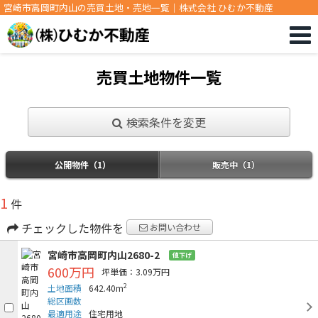
宮崎市高岡町内山の売買土地・売地一覧｜株式会社 ひむか不動産
売買土地物件一覧
検索条件を変更
公開物件（1）
販売中（1）
1
件
チェックした物件を
お問い合わせ
宮崎市高岡町内山2680-2
値下げ
600万円
坪単価：3.09万円
2
土地面積
642.40m
総区画数
最適用途
住宅用地