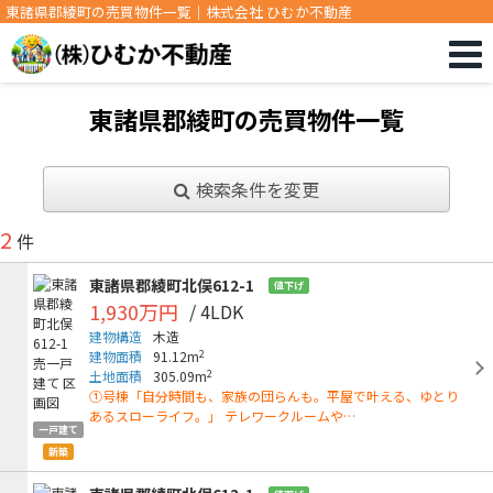
東諸県郡綾町の売買物件一覧｜株式会社 ひむか不動産
東諸県郡綾町の売買物件一覧
検索条件を変更
2
件
東諸県郡綾町北俣612-1
値下げ
1,930万円
/ 4LDK
建物構造
木造
2
建物面積
91.12m
2
土地面積
305.09m
①号棟「自分時間も、家族の団らんも。平屋で叶える、ゆとり
あるスローライフ。」 テレワークルームや…
一戸建て
新築