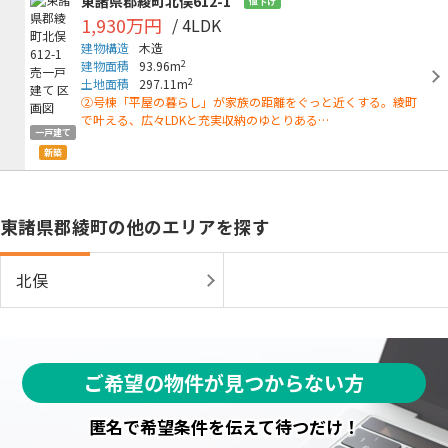
東諸県郡綾町北俣612-1
値下げ
1,930万円
/ 4LDK
建物構造
木造
2
建物面積
93.96m
2
土地面積
297.11m
②号棟「平屋の暮らし」が家族の距離をぐっと近くする。綾町
で叶える、広々LDKと充実収納のゆとりある…
一戸建て
新築
東諸県郡綾町の他のエリアを探す
北俣
ご希望の物件が見つからない方
匿名で希望条件を伝えて待つだけ！