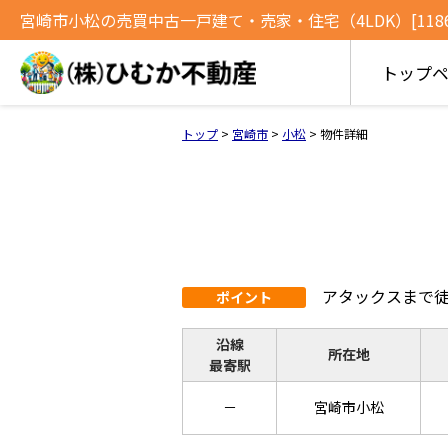
宮崎市小松の売買中古一戸建て・売家・住宅（4LDK）[1186
トップ
トップ
>
宮崎市
>
小松
>
物件詳細
アタックスまで徒
ポイント
沿線
所在地
最寄駅
－
宮崎市小松