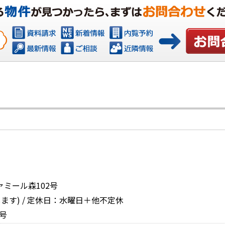
お問い合
ァミール森102号
ます) / 定休日：水曜日＋他不定休
号