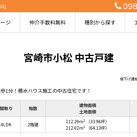
098
4]
ページ
仲介手数料無料
種別から探す
宮崎市小松 中古戸建
値下げ通
歩1分！積水ハウス施工の中古住宅です！
建物面積
間取り
階数
土地面積
2
112.29m
（33.96坪）
4LDK
2階建
2
212.02m
（64.13坪）