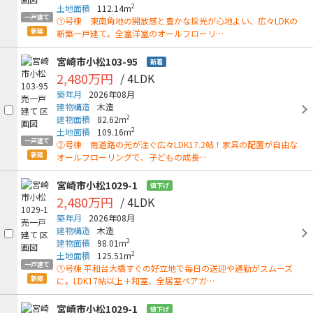
2
土地面積
112.14m
一戸建て
①号棟 東南角地の開放感と豊かな採光が心地よい、広々LDKの
新築
新築一戸建て。全室洋室のオールフローリ…
宮崎市小松103-95
新着
2,480万円
/ 4LDK
築年月
2026年08月
建物構造
木造
2
建物面積
82.62m
2
土地面積
109.16m
一戸建て
②号棟 南道路の光が注ぐ広々LDK17.2帖！家具の配置が自由な
新築
オールフローリングで、子どもの成長…
宮崎市小松1029-1
値下げ
2,480万円
/ 4LDK
築年月
2026年08月
建物構造
木造
2
建物面積
98.01m
2
土地面積
125.51m
一戸建て
①号棟 平和台大橋すぐの好立地で毎日の送迎や通勤がスムーズ
新築
に。LDK17帖以上＋和室、全居室ペアガ…
宮崎市小松1029-1
値下げ