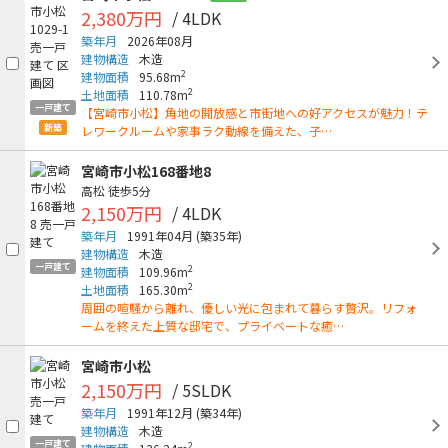
2,380万円
/ 4LDK
築年月
2026年08月
建物構造
木造
2
建物面積
95.68m
2
土地面積
110.78m
一戸建て
【宮崎市小松】角地の開放感と市街地への好アクセスが魅力！テ
新築
レワークルームや家事ラク動線を備えた、子…
宮崎市小松168番地8
高松
徒歩5分
2,150万円
/ 4LDK
築年月
1991年04月
(築35年)
建物構造
木造
一戸建て
2
建物面積
109.96m
2
土地面積
165.30m
周囲の喧騒から離れ、優しい光に包まれて暮らす贅沢。リフォ
ームを終えた上質な邸宅で、プライベートな癒…
宮崎市小松
2,150万円
/ 5SLDK
築年月
1991年12月
(築34年)
建物構造
木造
一戸建て
2