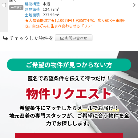
建物構造
木造
一戸建て
2
建物面積
124.77m
2
土地面積
223.99m
★大幅価格改定★1,100万円！宮崎市小松、広々6DK＋車庫付
き。自分好みに生まれ変わらせる「リノ…
チェックした物件を
お問い合わせ
ご希望の物件が見つからない方
匿名で希望条件を伝えて待つだけ！
物件リクエスト
希望条件にマッチしたら
メールでお届け！
地元密着の専門スタッフが、ご希望に合う物件を全
力でお探しします。