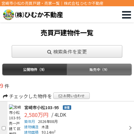
宮崎市小松の売買戸建・売家一覧｜株式会社 ひむか不動産
売買戸建物件一覧
検索条件を変更
公開物件（9）
販売中（9）
9
件
チェックした物件を
お問い合わせ
宮崎市小松103-95
新着
2,580万円
/ 4LDK
築年月
2026年08月
建物構造
木造
2
建物面積
93.14m