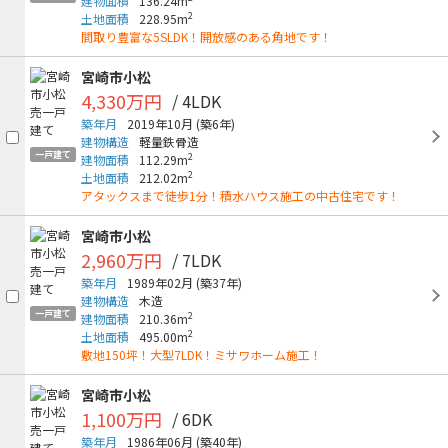
建物面積
136.24m
2
土地面積
228.95m
間取り豊富な5SLDK！開放感のある角地です！
宮崎市小松
4,330万円
/ 4LDK
築年月
2019年10月
(築6年)
建物構造
軽量鉄骨造
一戸建て
2
建物面積
112.29m
2
土地面積
212.02m
アタックスまで徒歩1分！積水ハウス施工の中古住宅です！
宮崎市小松
2,960万円
/ 7LDK
築年月
1989年02月
(築37年)
建物構造
木造
一戸建て
2
建物面積
210.36m
2
土地面積
495.00m
敷地150坪！大型7LDK！ミサワホーム施工！
宮崎市小松
1,100万円
/ 6DK
築年月
1986年06月
(築40年)