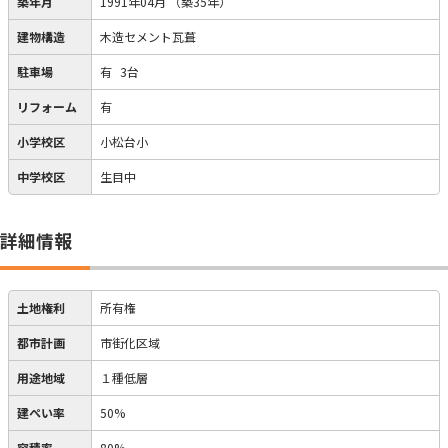
築年月
1991年04月
（築35年）
建物構造
木造セメント瓦葺
駐車場
有
3台
リフォーム
有
小学校区
小松台小
中学校区
生目中
詳細情報
土地権利
所有権
都市計画
市街化区域
用途地域
１種低層
建ぺい率
50%
容積率
80%