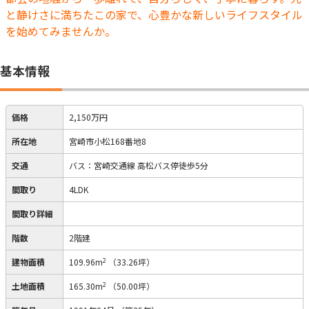
と静けさに満ちたこの家で、心豊かな新しいライフスタイル
を始めてみませんか。
基本情報
価格
2,150万円
所在地
宮崎市小松168番地8
交通
バス：宮崎交通線 高松バス停徒歩5分
間取り
4LDK
間取り詳細
階数
2階建
2
建物面積
109.96m
（33.26坪）
2
土地面積
165.30m
（50.00坪）