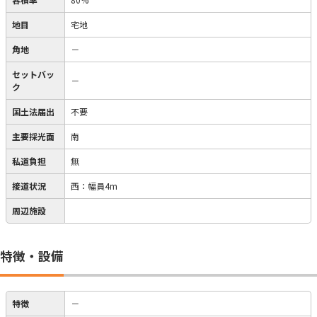
地目
宅地
角地
－
セットバッ
－
ク
国土法届出
不要
主要採光面
南
私道負担
無
接道状況
西：幅員4m
周辺施設
特徴・設備
特徴
－