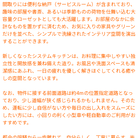
間取りには便利な納戸（サービスルーム）が含まれており、
趣味の部屋や書斎、あるいは季節ものの荷物を仕舞い込む大
容量クローゼットとしても大活躍します。お部屋のなかに余
計なものを置かずに済むため、お気に入りの家具やグリーン
だけを並べた、シンプルで洗練されたインテリア空間を演出
することができます。
新しくなったシステムキッチンは、お料理に集中しやすい独
立性と開放感を兼ね備えた造り。お風呂や洗面スペースも清
潔感にあふれ、一日の疲れを優しく解きほぐしてくれる癒や
しの空間となっています。
なお、物件に接する前面道路は約4mの位置指定道路となっ
ており、少し道幅が狭く感じられるかもしれません。そのた
め、運転に少し自信がない方や毎日の出し入れをスムーズに
したい方には、小回りの利く小型車や軽自動車のご利用がお
すすめです。
都会の喧騒から一歩離れて、自分らしく、丁寧に暮らす。光