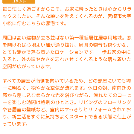
コメント
毎日忙しく過ごすからこそ、お家に帰ったときは心からリラ
ックスしたい。そんな願いを叶えてくれるのが、宮崎市大字
小松に佇むこちらの邸宅です。
周囲は高い建物が立ち並ばない第一種低層住居専用地域。窓
を開ければ心地よい風が通り抜け、周囲の物音も穏やかな、
とても静かで落ち着いたロケーションです。一歩お家の中に
入ると、外の賑やかさを忘れさせてくれるような落ち着いた
空間が広がっています。
すべての居室が南側を向いているため、どの部屋にいても均
一に明るく、穏やかな空気が流れます。休日の朝、南向きの
窓から差し込む柔らかな光を浴びながら、淹れたてのコーヒ
ーを楽しむ時間は格別のひととき。リビングのフローリング
や各居室の壁紙など、室内はすっきりとリフォームされてお
り、新生活をすぐに気持ちよくスタートできる状態に仕上が
っています。