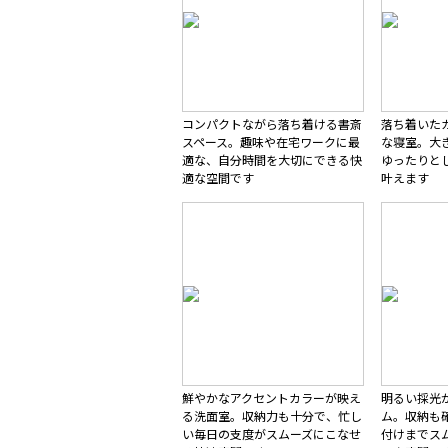
コンパクトながら落ち着ける書斎
落ち着いた
スペース。趣味や在宅ワークに最
な寝室。大
適な、自分時間を大切にできる快
ゆったりと
適な空間です
叶えます
鮮やかなアクセントカラーが映え
明るい採光
る洗面室。収納力も十分で、忙し
ム。収納も
い毎日の支度がスムーズにこなせ
付けまでス