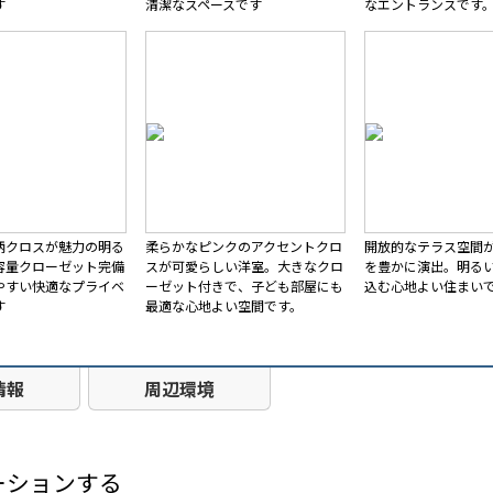
す
清潔なスペースです
なエントランスです
柄クロスが魅力の明る
柔らかなピンクのアクセントクロ
開放的なテラス空間
容量クローゼット完備
スが可愛らしい洋室。大きなクロ
を豊かに演出。明る
やすい快適なプライベ
ーゼット付きで、子ども部屋にも
込む心地よい住まい
す
最適な心地よい空間です。
情報
周辺環境
ーションする