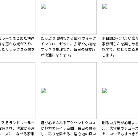
カラーでまとめた快適
たっぷり収納できる広々ウォーク
木目調が心地よい広
きな窓から光が入り、
インクローゼット。衣類や小物を
家族団らんを楽しめ
したリラックス空間を
すっきり整理でき、毎日の身支度
空間で、ゆとりある
が快適になります。
します。
が入るランドリールー
遊び心あふれるアクセントクロス
明るい採光が心地よ
確保され、洗濯から片
が魅力のトイレ空間。毎日の暮ら
ル。大容量のシュー
ムーズにこなせる家事
しに彩りを添える、居心地の良い
え、いつでもすっき