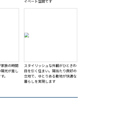
。
イベート空間です
が家族の時間
スタイリッシュな外観がひときわ
い陽光が差し
目を引く住まい。陽当たり良好の
です。
立地で、ゆとりある敷地が快適な
暮らしを実現します