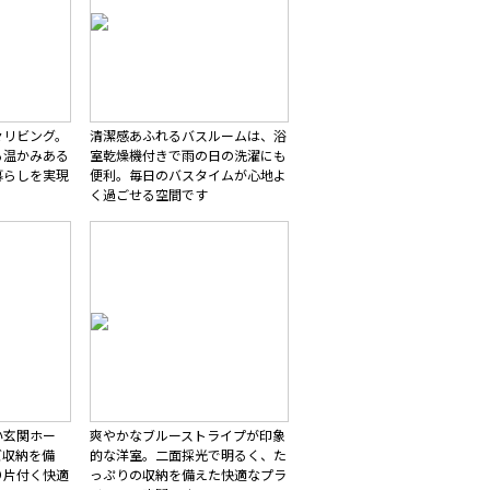
々リビング。
清潔感あふれるバスルームは、浴
る温かみある
室乾燥機付きで雨の日の洗濯にも
暮らしを実現
便利。毎日のバスタイムが心地よ
く過ごせる空間です
い玄関ホー
爽やかなブルーストライプが印象
ズ収納を備
的な洋室。二面採光で明るく、た
り片付く快適
っぷりの収納を備えた快適なプラ