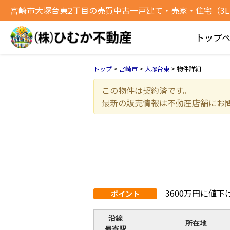
宮崎市大塚台東2丁目の売買中古一戸建て・売家・住宅（3LDK）
トップ
トップ
>
宮崎市
>
大塚台東
>
物件詳細
この物件は契約済です。
最新の販売情報は不動産店舗にお
3600万円に値
ポイント
沿線
所在地
最寄駅