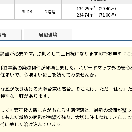
2
130.25m
（39.40坪）
目
3LDK
2階建
2
234.74m
（71.00坪）
情報
周辺環境
の調整が必要です。原則として土日祝になりますのでお早めにご
和3年築の築浅物件が登場しました。ハザードマップ外の安心感
な住まいで、心地よい毎日を始めてみませんか。
かな風が吹き抜ける大塚台東の高台。そこには、ただ「住む」
特別な一軒があります。
っても築年数の新しさがもたらす清潔感と、最新の設備が整っ
てもまだ新築の面影が色濃く残り、大切に住まわれてきたこと
街に美しく溶け込んでいます。