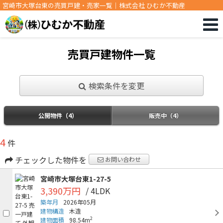
宮崎市大塚台東の売買戸建・売家一覧｜株式会社 ひむか不動産
売買戸建物件一覧
検索条件を変更
公開物件（4）
販売中（4）
4
件
チェックした物件を
お問い合わせ
宮崎市大塚台東1-27-5
3,390万円
/ 4LDK
築年月
2026年05月
建物構造
木造
2
建物面積
98.54m