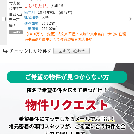
1,870万円
/ 4DK
築年月
1979年03月
(築47年)
建物構造
木造
2
建物面積
86.12m
2
土地面積
251.02m
一戸建て
【1870万円に変更】人気の平屋・大塚台東◆高台で安心の住環
境◆西高附属中近くで教育環境も充実◆ゆ…
チェックした物件を
お問い合わせ
ご希望の物件が見つからない方
匿名で希望条件を伝えて待つだけ！
物件リクエスト
希望条件にマッチしたら
メールでお届け！
地元密着の専門スタッフが、ご希望に合う物件を全
力でお探しします。