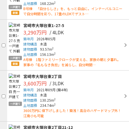
2
土地面積
168.22m
一戸建て
B号棟 「自分らしさ」を、もっと自由に。インナーバルコニー
新築
で自分時間を彩り、17畳のLDKでゲスト…
宮崎市大塚台東1-27-5
3,290万円
/ 4LDK
築年月
2026年05月
建物構造
木造
2
建物面積
93.57m
2
土地面積
156.13m
一戸建て
A号棟 1階ファミリークロークが変える、家族の朝と夕暮れ。
新築
家事の「名もなき負担」を減らし、自分時間…
宮崎市大塚台東2丁目
3,600万円
/ 3LDK
築年月
2021年09月
(築4年)
建物構造
木造
2
建物面積
130.25m
一戸建て
2
土地面積
234.74m
3600万円に値下げしました！築浅！高台のハザードマップ外！
江南小も可能
宮崎市大塚台東2丁目21-12