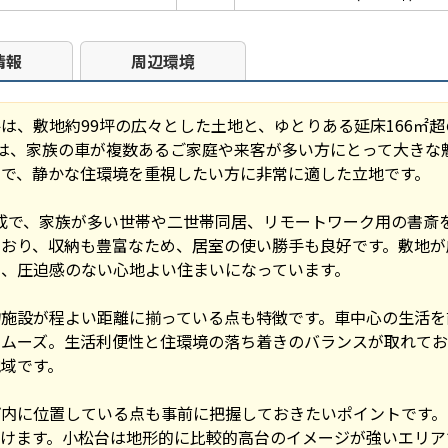
情報
周辺環境
、敷地約99坪の広々とした土地と、ゆとりある延床166㎡超
は、家族の車が複数あるご家庭や来客が多い方にとって大きな
で、静かな住環境を重視したい方に非常に適した立地です。
構成で、家族が多い世帯や二世帯同居、リモートワーク用の書斎
ており、収納も豊富なため、居室の使い勝手も良好です。敷地が
、圧迫感のない心地よい住まいになっています。
物施設が程よい距離に揃っている点も特徴です。車中心の生活を
スムーズ。生活利便性と住環境の落ち着きのバランスが取れてお
域です。
プ内に位置している点も事前に把握しておきたいポイントです。
だけます。小松台は地形的に比較的高台のイメージが強いエリア