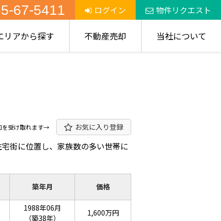
5-67-5411
ログイン
物件リクエスト
エリアから探す
不動産売却
当社について
お気に入り登録
知を受け取れます→
な住宅街に位置し、家族数の多い世帯に
築年月
価格
1988年06月
1,600万円
（築38年）