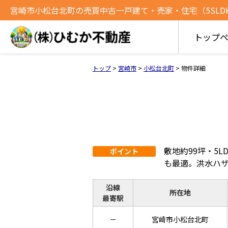
宮崎市小松台北町の売買中古一戸建て・売家・住宅（5SLDK）[
トップ
トップ
>
宮崎市
>
小松台北町
>
物件詳細
敷地約99坪・5
ポイント
も最適。洪水ハ
沿線
所在地
最寄駅
－
宮崎市小松台北町