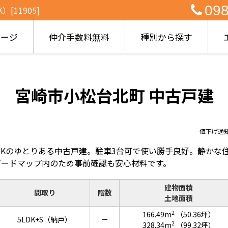
098
11905]
ページ
仲介手数料無料
種別から探す
宮崎市小松台北町 中古戸建
値下げ通
LDKのゆとりある中古戸建。駐車3台可で使い勝手良好。静か
ザードマップ内のため事前確認も安心材料です。
建物面積
間取り
階数
土地面積
2
166.49m
（50.36坪）
5LDK+S（納戸）
－
2
328.34m
（99.32坪）