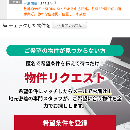
一戸建て
2
土地面積
328.34m
敷地約99坪・5LDKのゆとりある中古戸建。駐車3台可で使い勝
手良好。静かな住宅街に位置し、家族数…
チェックした物件を
お問い合わせ
ご希望の物件が見つからない方
匿名で希望条件を伝えて待つだけ！
物件リクエスト
希望条件にマッチしたら
メールでお届け！
地元密着の専門スタッフが、ご希望に合う物件を全
力でお探しします。
希望条件を登録