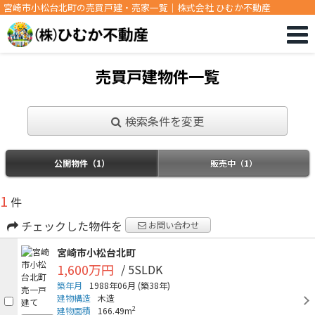
宮崎市小松台北町の売買戸建・売家一覧｜株式会社 ひむか不動産
売買戸建物件一覧
検索条件を変更
公開物件（1）
販売中（1）
1
件
チェックした物件を
お問い合わせ
宮崎市小松台北町
1,600万円
/ 5SLDK
築年月
1988年06月
(築38年)
建物構造
木造
2
建物面積
166.49m