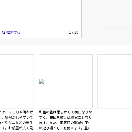
拡大する
1
/ 10
グは、ほこりや汚れが
和室の畳は柔らかくて横になりや
く、掃除がしやすいで
すく、布団を敷けば寝室にもなり
カビやダニなどの発生
ます。また、来客用の部屋や子供
ます。お部屋が広く見
の遊び場としても使えます。畳に