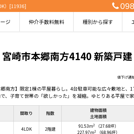
098
[11936]
ページ
仲介手数料無料
種別から探す
宮崎市本郷南方4140 新築戸建
値下げ通
郷南方】限定1棟の平屋暮らし。4台駐車可能な広々敷地と、17
納で、子育て世帯の「欲しかった」を凝縮。ゆとりある平屋で
建物面積
間取り
階数
土地面積
2
91.53m
（27.68坪）
4LDK
2階建
2
227.97m
（68.96坪）