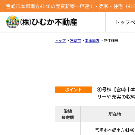
宮崎市本郷南方4140の売買新築一戸建て・売家・住宅（4LDK）
トップ
トップ
>
宮崎市
>
本郷南方
>
物件詳細
④号棟【宮崎市本
ポイント
リーや充実の収
沿線
所在地
最寄駅
－
宮崎市本郷南方4140