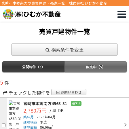
宮崎市本郷南方の売買戸建・売家一覧｜株式会社 ひむか不動産
売買戸建物件一覧
検索条件を変更
公開物件（5）
販売中（5）
5
件
チェックした物件を
お問い合わせ
宮崎市本郷南方4563-31
値下げ
2,780万円
/ 4LDK
築年月
2026年04月
建物構造
木造
2
建物面積
86.06m