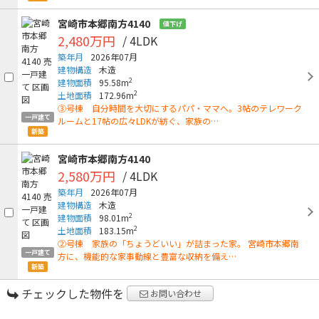
宮崎市本郷南方4140
値下げ
2,480万円
/ 4LDK
築年月
2026年07月
建物構造
木造
2
建物面積
95.58m
2
土地面積
172.96m
③号棟 自分時間を大切にするパパ・ママへ。3帖のテレワーク
一戸建て
ルームと17帖の広々LDKが紡ぐ、家族の…
新築
宮崎市本郷南方4140
2,580万円
/ 4LDK
築年月
2026年07月
建物構造
木造
2
建物面積
98.01m
2
土地面積
183.15m
②号棟 家族の「ちょうどいい」が詰まった家。 宮崎市本郷南
一戸建て
方に、機能的な家事動線と豊富な収納を備え…
新築
チェックした物件を
お問い合わせ