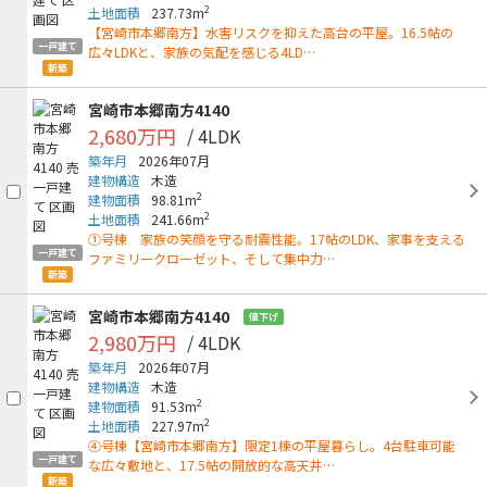
2
土地面積
237.73m
【宮崎市本郷南方】水害リスクを抑えた高台の平屋。16.5帖の
一戸建て
広々LDKと、家族の気配を感じる4LD…
新築
宮崎市本郷南方4140
2,680万円
/ 4LDK
築年月
2026年07月
建物構造
木造
2
建物面積
98.81m
2
土地面積
241.66m
①号棟 家族の笑顔を守る耐震性能。17帖のLDK、家事を支える
一戸建て
ファミリークローゼット、そして集中力…
新築
宮崎市本郷南方4140
値下げ
2,980万円
/ 4LDK
築年月
2026年07月
建物構造
木造
2
建物面積
91.53m
2
土地面積
227.97m
④号棟【宮崎市本郷南方】限定1棟の平屋暮らし。4台駐車可能
一戸建て
な広々敷地と、17.5帖の開放的な高天井…
新築