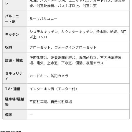
水洗、バス・トイレ別、ユニットバス、オートバス、追焚機
レ
能、浴室乾燥機、バス１坪以上、浴室に窓
バルコニ
ルーフバルコニー
ー・庭
システムキッチン、カウンターキッチン、浄水器、給湯、3口
キッチン
以上コンロ
収納
クローゼット、ウォークインクローゼット
洗面化粧台、洗髪洗面化粧台、洗面所独立、室内洗濯機置
設備・機能
場、電気、上水道、下水道、側溝、複層ガラス
セキュリテ
カードキー、防犯カメラ
ィ
TV・通信
インターホン有（モニター付）
駐車場/駐輪
平面駐車場、自走式駐車場
場
備考
－