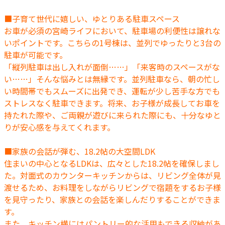
■子育て世代に嬉しい、ゆとりある駐車スペース
お車が必須の宮崎ライフにおいて、駐車場の利便性は譲れな
いポイントです。こちらの1号棟は、並列でゆったりと3台の
駐車が可能です。
「縦列駐車は出し入れが面倒……」「来客時のスペースがな
い……」そんな悩みとは無縁です。並列駐車なら、朝の忙し
い時間帯でもスムーズに出発でき、運転が少し苦手な方でも
ストレスなく駐車できます。将来、お子様が成長してお車を
持たれた際や、ご両親が遊びに来られた際にも、十分なゆと
りが安心感を与えてくれます。
■家族の会話が弾む、18.2帖の大空間LDK
住まいの中心となるLDKは、広々とした18.2帖を確保しまし
た。対面式のカウンターキッチンからは、リビング全体が見
渡せるため、お料理をしながらリビングで宿題をするお子様
を見守ったり、家族との会話を楽しんだりすることができま
す。
また、キッチン横にはパントリー的な活用もできる収納があ