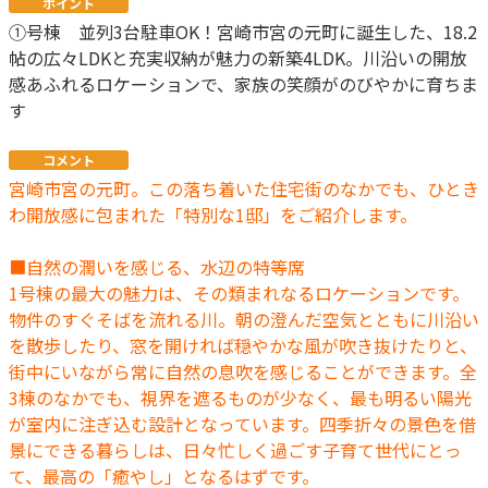
ポイント
①号棟 並列3台駐車OK！宮崎市宮の元町に誕生した、18.2
帖の広々LDKと充実収納が魅力の新築4LDK。川沿いの開放
感あふれるロケーションで、家族の笑顔がのびやかに育ちま
す
コメント
宮崎市宮の元町。この落ち着いた住宅街のなかでも、ひとき
わ開放感に包まれた「特別な1邸」をご紹介します。
■自然の潤いを感じる、水辺の特等席
1号棟の最大の魅力は、その類まれなるロケーションです。
物件のすぐそばを流れる川。朝の澄んだ空気とともに川沿い
を散歩したり、窓を開ければ穏やかな風が吹き抜けたりと、
街中にいながら常に自然の息吹を感じることができます。全
3棟のなかでも、視界を遮るものが少なく、最も明るい陽光
が室内に注ぎ込む設計となっています。四季折々の景色を借
景にできる暮らしは、日々忙しく過ごす子育て世代にとっ
て、最高の「癒やし」となるはずです。