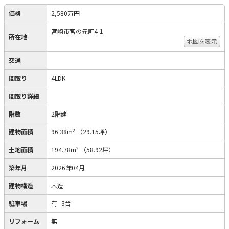
価格
2,580万円
宮崎市宮の元町4-1
所在地
地図を表示
交通
間取り
4LDK
間取り詳細
階数
2階建
2
建物面積
96.38m
（29.15坪）
2
土地面積
194.78m
（58.92坪）
築年月
2026年04月
建物構造
木造
駐車場
有
3台
リフォーム
無