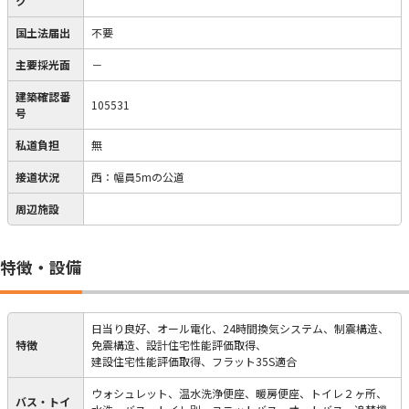
ク
国土法届出
不要
主要採光面
－
建築確認番
105531
号
私道負担
無
接道状況
西：幅員5mの公道
周辺施設
特徴・設備
日当り良好、オール電化、24時間換気システム、制震構造、
特徴
免震構造、設計住宅性能評価取得、
建設住宅性能評価取得、フラット35S適合
ウォシュレット、温水洗浄便座、暖房便座、トイレ２ヶ所、
バス・トイ