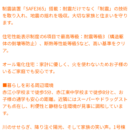
制震装置「SAFE365」搭載：耐震だけでなく「制震」の技術
を取り入れ、地震の揺れを吸収。大切な家族と住まいを守り
ます。
住宅性能表示制度の6項目で最高等級：耐震等級3（構造躯
体の倒壊等防止）、断熱等性能等級5など、高い基準をクリ
ア。
オール電化住宅：家計に優しく、火を使わないためお子様の
いるご家庭でも安心です。
■暮らしを彩る周辺環境
赤江小学校まで徒歩5分、赤江東中学校まで徒歩8分と、お
子様の通学も安心の距離。近隣にはスーパーやドラッグスト
アも点在し、利便性と静穏な住環境が見事に調和していま
す。
川のせせらぎ、降り注ぐ陽光、そして家族の笑い声。1号棟