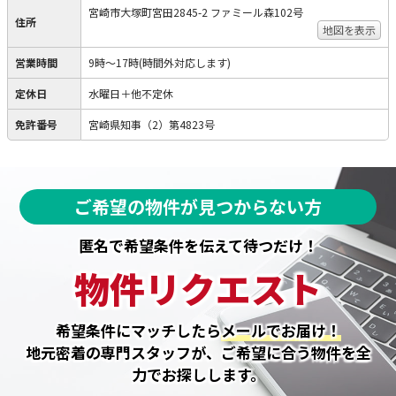
宮崎市大塚町宮田2845-2 ファミール森102号
住所
地図を表示
営業時間
9時～17時(時間外対応します)
定休日
水曜日＋他不定休
免許番号
宮崎県知事（2）第4823号
ご希望の物件が見つからない方
匿名で希望条件を伝えて待つだけ！
物件リクエスト
希望条件にマッチしたら
メールでお届け！
地元密着の専門スタッフが、ご希望に合う物件を全
力でお探しします。