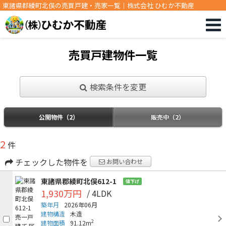
東諸県郡綾町北俣の売買戸建・売家一覧｜株式会社 ひむか不動産
売買戸建物件一覧
検索条件を変更
公開物件（2）
販売中（2）
2
件
チェックした物件を
お問い合わせ
東諸県郡綾町北俣612-1
値下げ
1,930万円
/ 4LDK
築年月
2026年06月
建物構造
木造
2
建物面積
91.12m