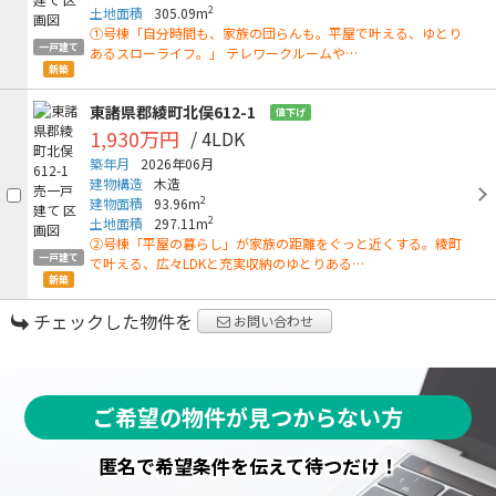
2
土地面積
305.09m
①号棟「自分時間も、家族の団らんも。平屋で叶える、ゆとり
一戸建て
あるスローライフ。」 テレワークルームや…
新築
東諸県郡綾町北俣612-1
値下げ
1,930万円
/ 4LDK
築年月
2026年06月
建物構造
木造
2
建物面積
93.96m
2
土地面積
297.11m
②号棟「平屋の暮らし」が家族の距離をぐっと近くする。綾町
一戸建て
で叶える、広々LDKと充実収納のゆとりある…
新築
チェックした物件を
お問い合わせ
ご希望の物件が見つからない方
匿名で希望条件を伝えて待つだけ！