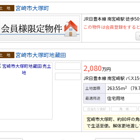
宮崎市大塚町
地
JR日豊本線 南宮崎駅
徒歩5
この物件は会員登録をする
宮崎市大塚町地蔵田
土地
2,080
万円
JR日豊本線 南宮崎駅
バス1
2
263.55m
（79.
土地面積
住宅用地
最適用途
宮崎市大塚町、約80坪の
で生活至便。解体更地渡し