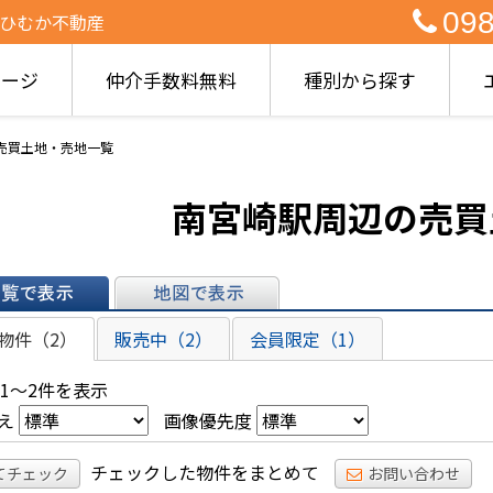
098
 ひむか不動産
ページ
仲介手数料無料
種別から探す
の売買土地・売地一覧
南宮崎駅周辺の売買
表示
地図で表示
物件（2）
販売中（2）
会員限定（1）
 1～2件を表示
え
画像優先度
チェックした物件をまとめて
てチェック
お問い合わせ