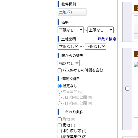
物件の条件で絞り込む
物件種別
土地 (2)
土
価格
～
土地面積
坪数で検索
～
駅からの徒歩
売
バス停からの時間を含む
情報公開日
指定なし
本日公開
(0)
3日以内に公開
(0)
7日以内に公開
(0)
こだわり条件
角地
(0)
更地
(1)
即引渡し可
(1)
現在募集中
(2)