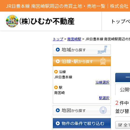
JR日豊本線 南宮崎駅周辺の売買土地・売地一覧｜株式会社
トップ
トップ
>
南宮崎駅
>
JR日豊本線 南宮崎駅周辺
地域から探す
沿線・駅から探す
沿線
JR日豊本線
沿線選択
一覧で
駅
公開
南宮崎
駅選択
2
件中
並び替
地図から探す
全