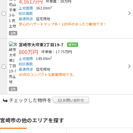
4,161万円
坪単価：38万円
2
土地面積
362.00m
総区画数
最適用途
住宅用地
安心のハザードマップ外！109坪のゆったり敷地です！
土地
宮崎市大坪東2丁目19-7
値下げ
800万円
坪単価：17.75万円
2
土地面積
149.00m
総区画数
最適用途
住宅用地
45坪のコンパクトな新築用地です。
土地
チェックした物件を
お問い合わせ
宮崎市の他のエリアを探す