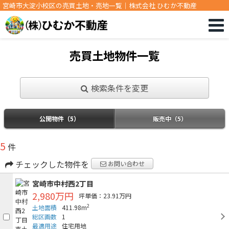
宮崎市大淀小校区の売買土地・売地一覧｜株式会社 ひむか不動産
売買土地物件一覧
検索条件を変更
公開物件（5）
販売中（5）
5
件
チェックした物件を
お問い合わせ
宮崎市中村西2丁目
2,980万円
坪単価：23.91万円
2
土地面積
411.98m
総区画数
1
最適用途
住宅用地