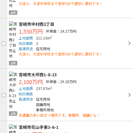
大淀小、大淀中学校まで徒歩5分で通学に便利です！
土地
宮崎市中村西2丁目
1,550万円
坪単価：24.27万円
2
土地面積
211.15m
総区画数
2
最適用途
住宅用地
大淀小、大淀中学校まで徒歩5分で通学に便利です！
土地
宮崎市大坪西1-8-23
2,100万円
坪単価：29.28万円
2
土地面積
237.07m
総区画数
最適用途
住宅用地
店舗用地
事務所用地
土地
交通量の多い目立つ場所です。事務所、店舗にも！
宮崎市花山手東3-6-1