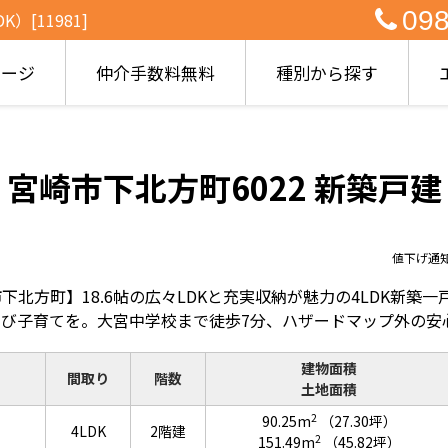
098
[11981]
ページ
仲介手数料無料
種別から探す
宮崎市下北方町6022 新築戸建
値下げ通
下北方町】18.6帖の広々LDKと充実収納が魅力の4LDK新築
のび子育てを。大宮中学校まで徒歩7分、ハザードマップ外の安
建物面積
間取り
階数
土地面積
2
90.25m
（27.30坪）
4LDK
2階建
2
151.49m
（45.82坪）