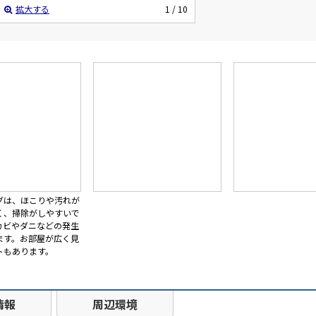
拡大する
1
/ 10
グは、ほこりや汚れが
く、掃除がしやすいで
カビやダニなどの発生
ます。お部屋が広く見
トもあります。
情報
周辺環境