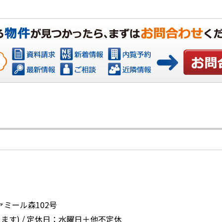
お問い合
ァミール森102号
ます) / 定休日：水曜日＋他不定休