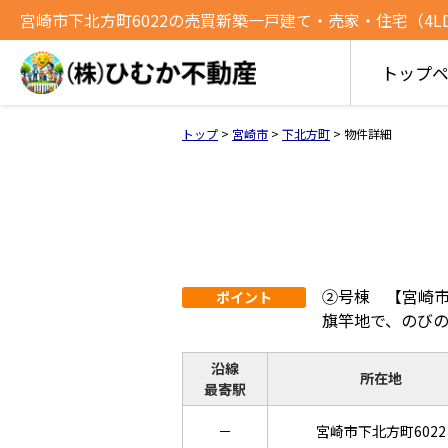
宮崎市下北方町6022の売買新築一戸建て・売家・住宅（4LDK）
トップ
トップ
>
宮崎市
>
下北方町
>
物件詳細
②号棟 【宮崎市
ポイント
旗竿地で、のび
沿線
所在地
最寄駅
－
宮崎市下北方町6022