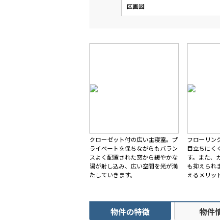
区画図
クローゼット付の広い主寝室。プ
フローリン
ライベートを保ちながらもバラン
目立ちにく
スよく配置された窓から緩やかな
す。また、
陽が射し込み、広い空間を光が満
も抑えられ
たしていきます。
えるメリッ
物件の特徴
物件