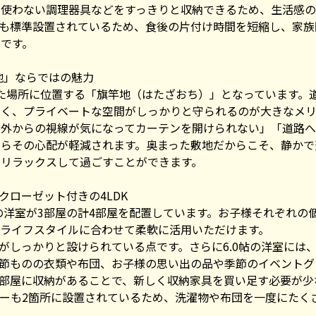
段使わない調理器具などをすっきりと収納できるため、生活感
機も標準設置されているため、食後の片付け時間を短縮し、家族
です。
地」ならではの魅力
た場所に位置する「旗竿地（はたざおち）」となっています。
くく、プライベートな空間がしっかりと守られるのが大きなメリ
「外からの視線が気になってカーテンを開けられない」「道路
らその心配が軽減されます。奥まった敷地だからこそ、静かで
とリラックスして過ごすことができます。
クローゼット付きの4LDK
5帖の洋室が3部屋の計4部屋を配置しています。お子様それぞれ
ライフスタイルに合わせて柔軟に活用いただけます。
がしっかりと設けられている点です。さらに6.0帖の洋室には
季節ものの衣類や布団、お子様の思い出の品や季節のイベントグ
部屋に収納があることで、新しく収納家具を買い足す必要が少
ーも2箇所に設置されているため、洗濯物や布団を一度にたく