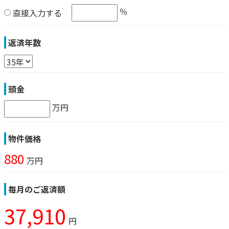
％
直接入力する
返済年数
頭金
万円
物件価格
880
万円
毎月のご返済額
37,910
円