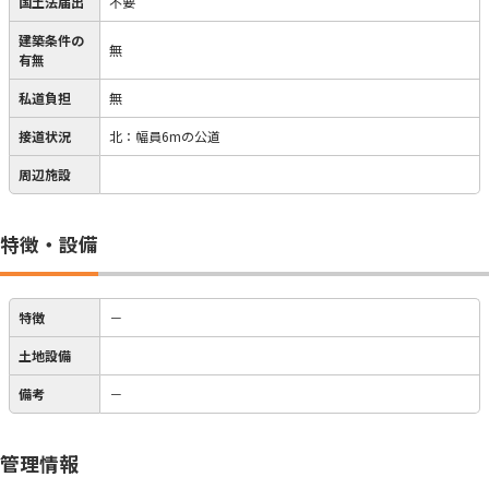
国土法届出
不要
建築条件の
無
有無
私道負担
無
接道状況
北：幅員6mの公道
周辺施設
特徴・設備
特徴
－
土地設備
備考
－
管理情報