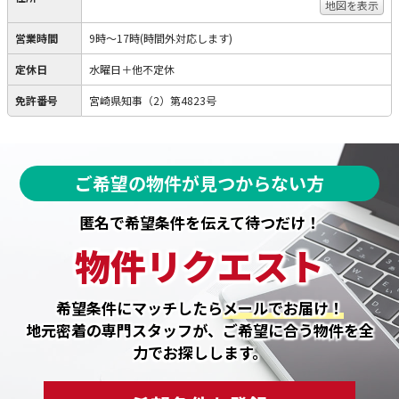
地図を表示
営業時間
9時～17時(時間外対応します)
定休日
水曜日＋他不定休
免許番号
宮崎県知事（2）第4823号
ご希望の物件が見つからない方
匿名で希望条件を伝えて待つだけ！
物件リクエスト
希望条件にマッチしたら
メールでお届け！
地元密着の専門スタッフが、ご希望に合う物件を全
力でお探しします。