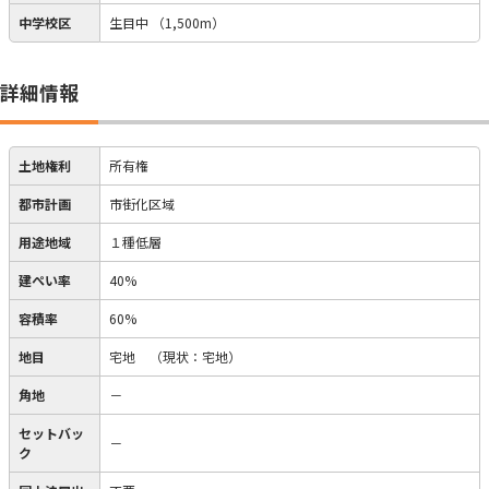
中学校区
生目中
（1,500m）
詳細情報
土地権利
所有権
都市計画
市街化区域
用途地域
１種低層
建ぺい率
40%
容積率
60%
地目
宅地
（現状：宅地）
角地
－
セットバッ
－
ク