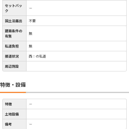
セットバッ
－
ク
国土法届出
不要
建築条件の
無
有無
私道負担
無
接道状況
西：の私道
周辺施設
特徴・設備
特徴
－
土地設備
備考
－