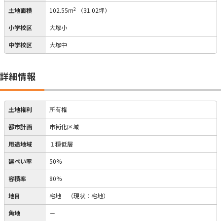
2
土地面積
102.55m
（31.02坪）
小学校区
大塚小
中学校区
大塚中
詳細情報
土地権利
所有権
都市計画
市街化区域
用途地域
１種低層
建ぺい率
50%
容積率
80%
地目
宅地
（現状：宅地）
角地
－