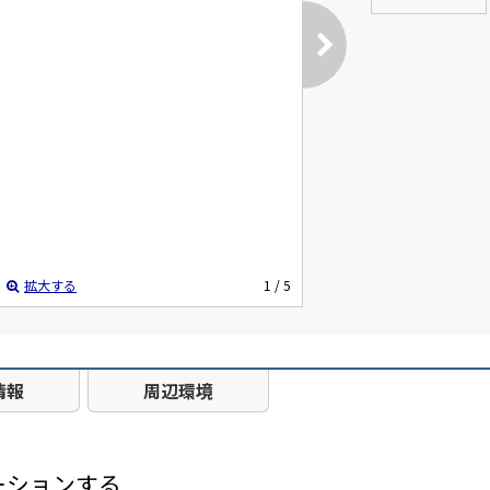
拡大する
1
/ 5
情報
周辺環境
ーションする