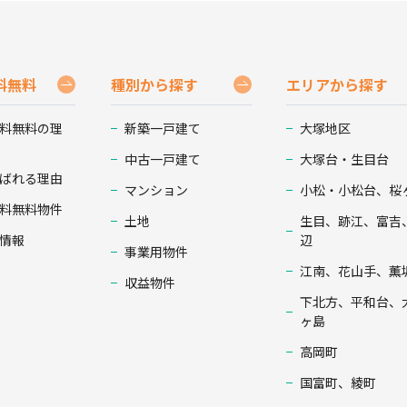
料無料
種別から探す
エリアから探す
料無料の理
新築一戸建て
大塚地区
中古一戸建て
大塚台・生目台
ばれる理由
マンション
小松・小松台、桜
料無料物件
土地
生目、跡江、富吉
情報
辺
事業用物件
江南、花山手、薫
収益物件
下北方、平和台、
ヶ島
高岡町
国富町、綾町