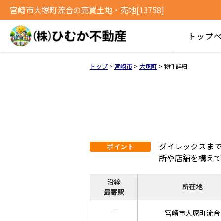
宮崎市大塚町流合の売買土地・売地[13758]
トップ
トップ
>
宮崎市
>
大塚町
>
物件詳細
ダイレックスま
ポイント
所や店舗を構え
沿線
所在地
最寄駅
－
宮崎市大塚町流合