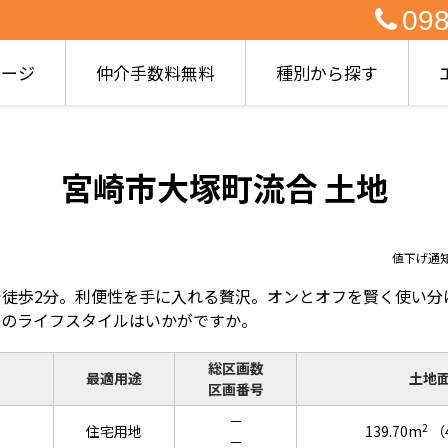
098
ページ
仲介手数料無料
種別から探す
宮崎市大塚町流合 土地
値下げ通
で徒歩2分。利便性を手に入れる贅沢。オンとオフを賢く使い分
てのライフスタイルはいかがですか。
総区画数
最適用途
土地
区画番号
－
2
住宅用地
139.70m
（
－