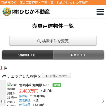
宮崎市和知川原の売買戸建・売家一覧｜株式会社 ひむか不動産
売買戸建物件一覧
検索条件を変更
公開物件（1）
販売中（1）
1
件
チェックした物件を
お問い合わせ
宮崎市和知川原3-35
値下げ
2,480万円
/ 4LDK
築年月
2026年08月
建物構造
木造
2
建物面積
95.58m