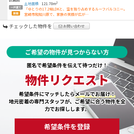
2
土地面積
121.70m
一戸建て
「ゆとりの17.2帖LDKと、空を独り占めするルーフバルコニー。
新築
宮崎市和知川原で、家族の笑顔が広が…
チェックした物件を
お問い合わせ
ご希望の物件が見つからない方
匿名で希望条件を伝えて待つだけ！
物件リクエスト
希望条件にマッチしたら
メールでお届け！
地元密着の専門スタッフが、ご希望に合う物件を全
力でお探しします。
希望条件を登録