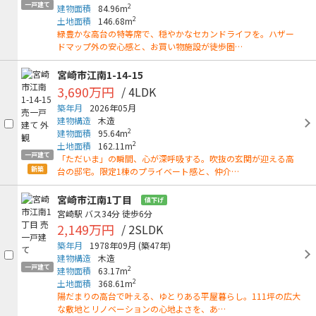
一戸建て
2
建物面積
84.96m
2
土地面積
146.68m
緑豊かな高台の特等席で、穏やかなセカンドライフを。ハザー
ドマップ外の安心感と、お買い物施設が徒歩圏…
宮崎市江南1-14-15
3,690万円
/ 4LDK
築年月
2026年05月
建物構造
木造
2
建物面積
95.64m
2
土地面積
162.11m
一戸建て
「ただいま」の瞬間、心が深呼吸する。吹抜の玄関が迎える高
新築
台の邸宅。限定1棟のプライベート感と、仲介…
宮崎市江南1丁目
値下げ
宮崎駅
バス34分
徒歩6分
2,149万円
/ 2SLDK
築年月
1978年09月
(築47年)
建物構造
木造
一戸建て
2
建物面積
63.17m
2
土地面積
368.61m
陽だまりの高台で叶える、ゆとりある平屋暮らし。111坪の広大
な敷地とリノベーションの心地よさを、あ…