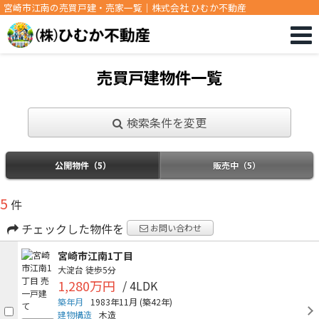
宮崎市江南の売買戸建・売家一覧｜株式会社 ひむか不動産
売買戸建物件一覧
検索条件を変更
公開物件（5）
販売中（5）
5
件
チェックした物件を
お問い合わせ
宮崎市江南1丁目
大淀台
徒歩5分
1,280万円
/ 4LDK
築年月
1983年11月
(築42年)
建物構造
木造