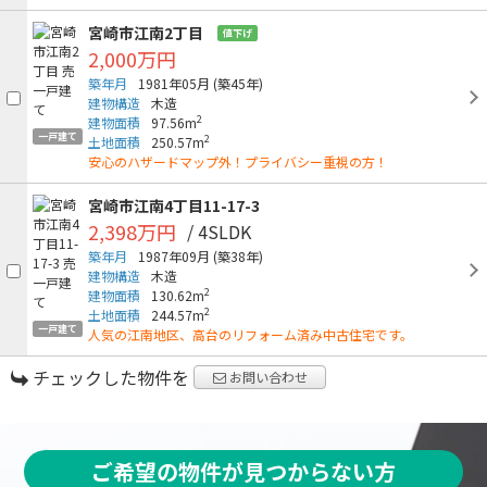
宮崎市江南2丁目
値下げ
2,000万円
築年月
1981年05月
(築45年)
建物構造
木造
2
建物面積
97.56m
一戸建て
2
土地面積
250.57m
安心のハザードマップ外！プライバシー重視の方！
宮崎市江南4丁目11-17-3
2,398万円
/ 4SLDK
築年月
1987年09月
(築38年)
建物構造
木造
2
建物面積
130.62m
2
土地面積
244.57m
一戸建て
人気の江南地区、高台のリフォーム済み中古住宅です。
チェックした物件を
お問い合わせ
ご希望の物件が見つからない方