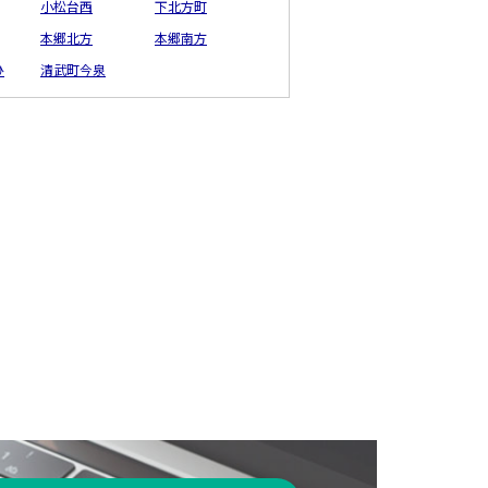
小松台西
下北方町
本郷北方
本郷南方
ひ
清武町今泉