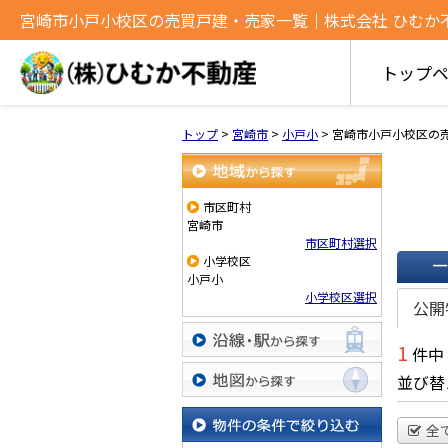
宮崎市小戸小校区の売買戸建・売家一覧｜株式会社 ひむか
トップ
トップ
>
宮崎市
>
小戸小
>
宮崎市小戸小校区の
地域から探す
市区町村
宮崎市
市区町村選択
小学校区
小戸小
一覧で
小学校区選択
公開
1
件中
沿線・駅から探す
並び替
地図から探す
全