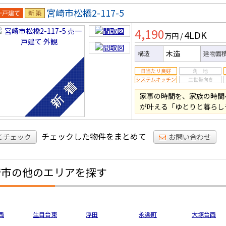
宮崎市松橋2-117-5
一戸建
新築
4,190
4LDK
万円
/
木造
構造
建物面
家事の時間を、家族の時間
が叶える「ゆとりと暮らし
チェックした物件をまとめて
てチェック
お問い合わせ
崎市の他のエリアを探す
西
生目台東
浮田
永楽町
大塚台西