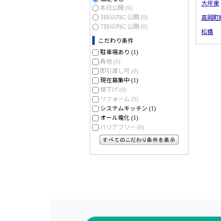
大坪東
本日公開
(0)
3日以内に公開
高岡町
(0)
7日以内に公開
(0)
松橋
こだわり条件
駐車場あり
(1)
角地
(0)
即引渡し可
(0)
現在募集中
(1)
値下げ
(0)
リフォーム
(0)
システムキッチン
(1)
オール電化
(1)
バリアフリー
(0)
すべてのこだわり条件を見る