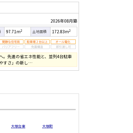
2026年08月築
2
2
97.71m
172.83m
積
土地面積
へ。先進の省エネ性能と、並列4台駐車
やすさ」の新し…
大塚台東
大塚町