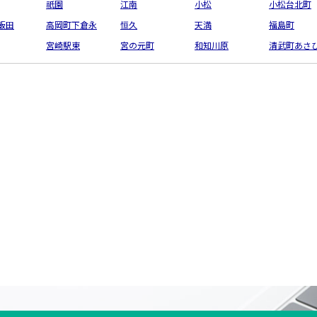
祇園
江南
小松
小松台北町
飯田
高岡町下倉永
恒久
天満
福島町
宮崎駅東
宮の元町
和知川原
清武町あさ