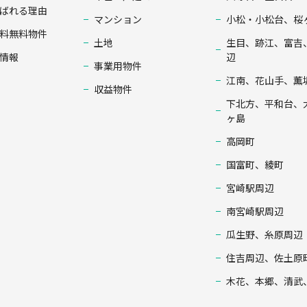
ばれる理由
マンション
小松・小松台、桜
料無料物件
土地
生目、跡江、富吉
情報
辺
事業用物件
江南、花山手、薫
収益物件
下北方、平和台、
ヶ島
高岡町
国富町、綾町
宮崎駅周辺
南宮崎駅周辺
瓜生野、糸原周辺
住吉周辺、佐土原
木花、本郷、清武