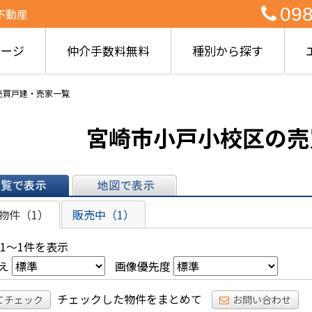
098
不動産
ページ
仲介手数料無料
種別から探す
売買戸建・売家一覧
宮崎市小戸小校区の売
表示
地図で表示
物件（1）
販売中（1）
 1～1件を表示
え
画像優先度
チェックした物件をまとめて
てチェック
お問い合わせ