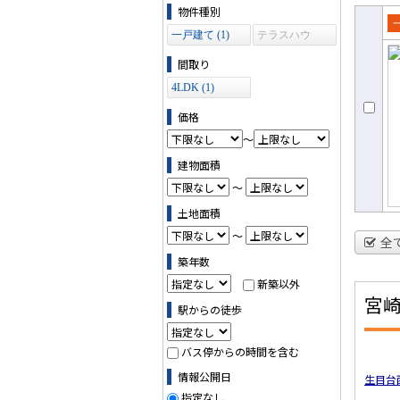
物件の条件で絞り込む
物件種別
一戸建て (1)
テラスハウ
売
ス (0)
て
間取り
4LDK (1)
価格
～
建物面積
～
土地面積
～
全
築年数
新築以外
宮
駅からの徒歩
バス停からの時間を含む
情報公開日
生目台
指定なし