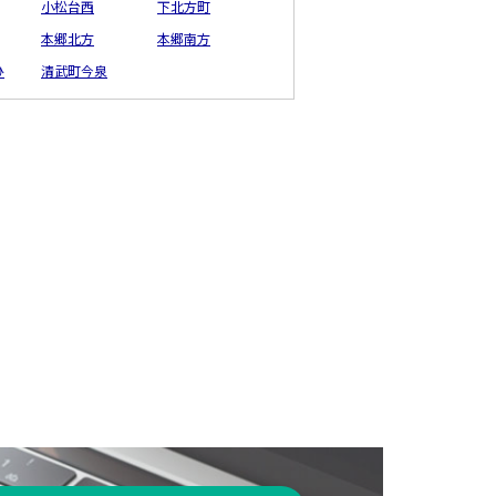
小松台西
下北方町
本郷北方
本郷南方
ひ
清武町今泉