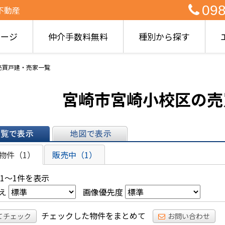
098
不動産
ページ
仲介手数料無料
種別から探す
売買戸建・売家一覧
宮崎市宮崎小校区の売
表示
地図で表示
物件（1）
販売中（1）
 1～1件を表示
え
画像優先度
チェックした物件をまとめて
てチェック
お問い合わせ