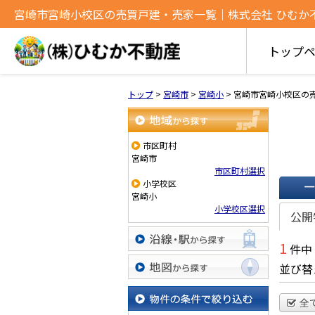
宮崎市宮崎小校区の売買戸建・売家一覧｜株式会社 ひむか
トップ
トップ
>
宮崎市
>
宮崎小
>
宮崎市宮崎小校区の
地域から探す
市区町村
宮崎市
市区町村選択
小学校区
宮崎小
一覧で
小学校区選択
公開
1
件中
沿線・駅から探す
並び替
地図から探す
全