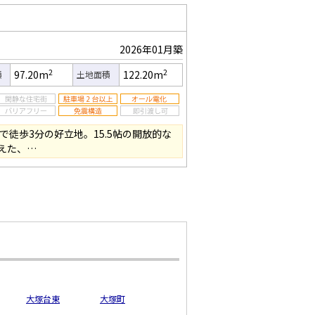
2026年01月築
2
2
97.20m
122.20m
積
土地面積
で徒歩3分の好立地。15.5帖の開放的な
えた、…
大塚台東
大塚町