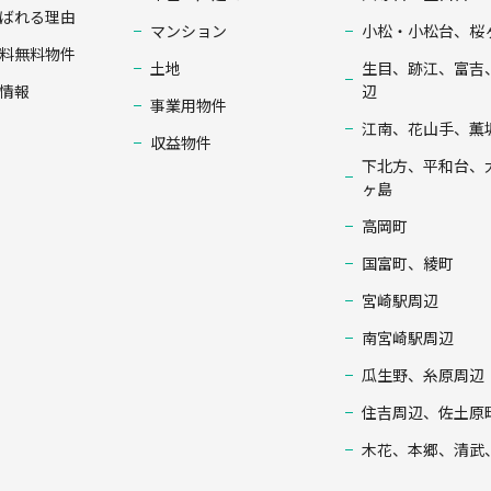
ばれる理由
マンション
小松・小松台、桜
料無料物件
土地
生目、跡江、富吉
情報
辺
事業用物件
江南、花山手、薫
収益物件
下北方、平和台、
ヶ島
高岡町
国富町、綾町
宮崎駅周辺
南宮崎駅周辺
瓜生野、糸原周辺
住吉周辺、佐土原
木花、本郷、清武