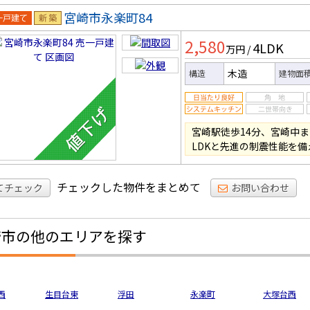
宮崎市永楽町84
一戸建
新築
2,580
4LDK
万円
/
木造
構造
建物面
宮崎駅徒歩14分、宮崎中ま
LDKと先進の制震性能を備
チェックした物件をまとめて
てチェック
お問い合わせ
崎市の他のエリアを探す
西
生目台東
浮田
永楽町
大塚台西