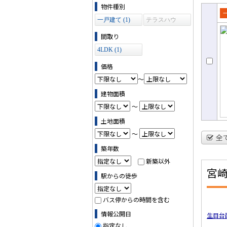
物件の条件で絞り込む
物件種別
一戸建て (1)
テラスハウ
売
ス (0)
て
間取り
4LDK (1)
価格
～
建物面積
～
土地面積
～
全
築年数
新築以外
宮
駅からの徒歩
バス停からの時間を含む
情報公開日
生目台
指定なし