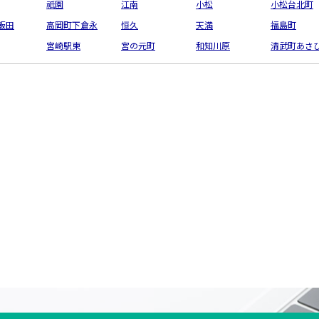
祇園
江南
小松
小松台北町
飯田
高岡町下倉永
恒久
天満
福島町
宮崎駅東
宮の元町
和知川原
清武町あさ