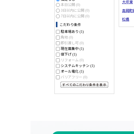
大坪東
本日公開
(0)
3日以内に公開
高岡町
(0)
7日以内に公開
(0)
松橋
こだわり条件
駐車場あり
(1)
角地
(0)
即引渡し可
(0)
現在募集中
(1)
値下げ
(1)
リフォーム
(0)
システムキッチン
(1)
オール電化
(1)
バリアフリー
(0)
すべてのこだわり条件を見る