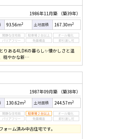
1986年11月築
（築39年）
2
2
93.56m
167.30m
積
土地面積
とりある4LDKの暮らし✨懐かしさと温
、穏やかな新…
1987年09月築
（築38年）
2
2
130.62m
244.57m
積
土地面積
フォーム済み中古住宅です。