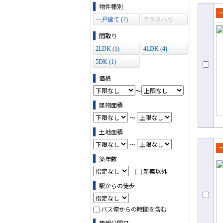
物件の条件で絞り込む
物件種別
一戸建て (7)
テラスハウ
売
ス (0)
て
間取り
2LDK (1)
4LDK (4)
5DK (1)
価格
～
建物面積
～
土地面積
～
売
築年数
て
新築以外
駅からの徒歩
バス停からの時間を含む
情報公開日