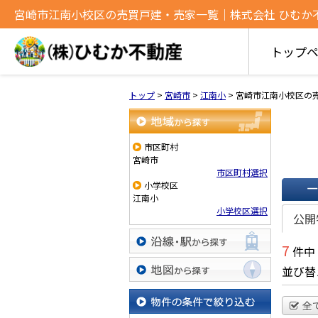
宮崎市江南小校区の売買戸建・売家一覧｜株式会社 ひむか
トップ
トップ
>
宮崎市
>
江南小
>
宮崎市江南小校区の
地域から探す
市区町村
宮崎市
市区町村選択
小学校区
江南小
一覧で
小学校区選択
公開
7
件中
沿線・駅から探す
並び替
地図から探す
全