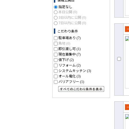
指定なし
本日公開
(0)
3日以内に公開
(0)
7日以内に公開
(0)
こだわり条件
売
駐車場あり
(7)
て
角地
(0)
即引渡し可
(1)
現在募集中
(7)
値下げ
(2)
リフォーム
(2)
システムキッチン
(3)
オール電化
(3)
バリアフリー
(1)
すべてのこだわり条件を見る
売
て