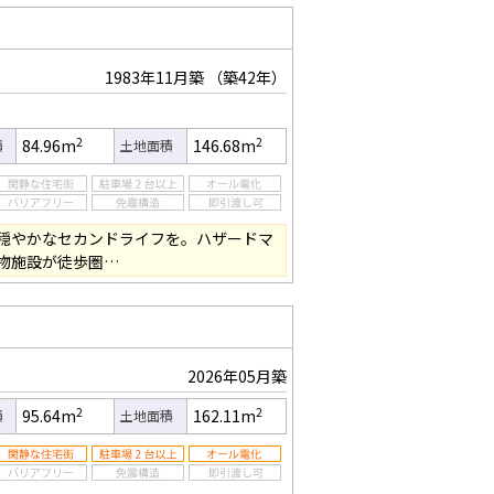
1983年11月築
（築42年）
2
2
84.96m
146.68m
積
土地面積
穏やかなセカンドライフを。ハザードマ
物施設が徒歩圏…
2026年05月築
2
2
95.64m
162.11m
積
土地面積