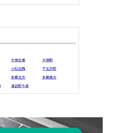
大塚台東
大塚町
小松台西
下北方町
本郷北方
本郷南方
ひ
清武町今泉