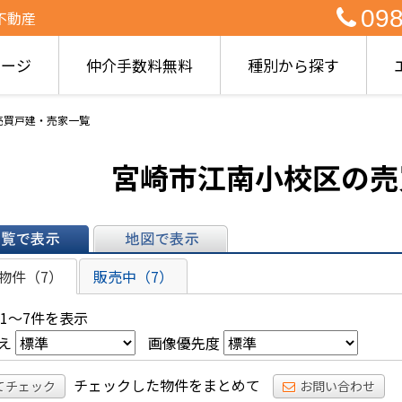
098
不動産
ページ
仲介手数料無料
種別から探す
売買戸建・売家一覧
宮崎市江南小校区の売
表示
地図で表示
物件（7）
販売中（7）
 1～7件を表示
え
画像優先度
チェックした物件をまとめて
てチェック
お問い合わせ