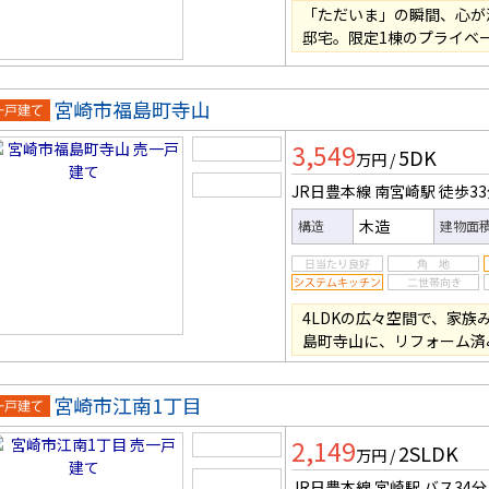
「ただいま」の瞬間、心が
邸宅。限定1棟のプライベ
宮崎市福島町寺山
一戸建
3,549
5DK
万円
/
JR日豊本線 南宮崎駅
徒歩3
木造
構造
建物面
4LDKの広々空間で、家
島町寺山に、リフォーム済
宮崎市江南1丁目
一戸建
2,149
2SLDK
万円
/
JR日豊本線 宮崎駅
バス34分