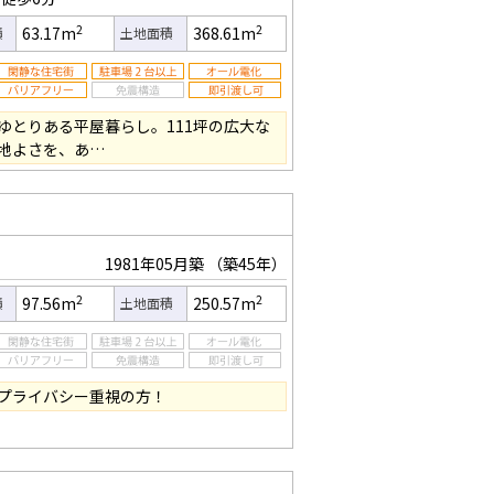
2
2
63.17m
368.61m
積
土地面積
ゆとりある平屋暮らし。111坪の広大な
地よさを、あ…
1981年05月築
（築45年）
2
2
97.56m
250.57m
積
土地面積
プライバシー重視の方！