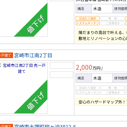
木造
構造
建物面
陽だまりの高台で叶える、
敷地とリノベーションの心
宮崎市江南2丁目
一戸建
2,000
万円
/
木造
構造
建物面
安心のハザードマップ外！
宮崎市大塚町柳ヶ迫3812-6