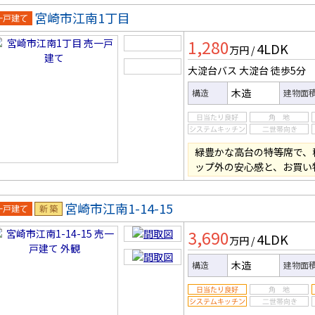
宮崎市江南1丁目
一戸建
1,280
4LDK
万円
/
大淀台バス 大淀台
徒歩5分
木造
構造
建物面
緑豊かな高台の特等席で、
ップ外の安心感と、お買い
宮崎市江南1-14-15
一戸建
新築
3,690
4LDK
万円
/
木造
構造
建物面