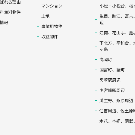
ばれる理由
マンション
小松・小松台、桜
料無料物件
土地
生目、跡江、富吉
情報
辺
事業用物件
江南、花山手、薫
収益物件
下北方、平和台、
ヶ島
高岡町
国富町、綾町
宮崎駅周辺
南宮崎駅周辺
瓜生野、糸原周辺
住吉周辺、佐土原
木花、本郷、清武