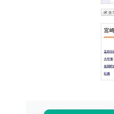
全
宮
生目台
大坪東
高岡町
松橋