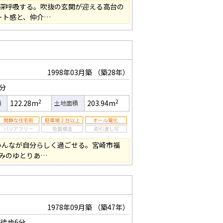
深呼吸する。吹抜の玄関が迎える高台の
ート感と、仲介…
1998年03月築
（築28年）
3分
2
2
122.28m
203.94m
積
土地面積
族みんなが自分らしく過ごせる。宮崎市福
みのゆとりあ…
1978年09月築
（築47年）
徒歩6分