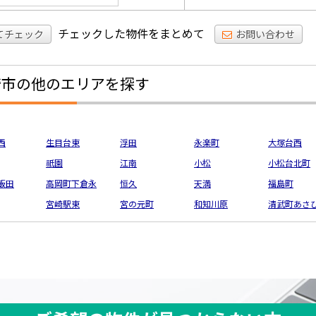
チェックした物件をまとめて
てチェック
お問い合わせ
崎市の他のエリアを探す
西
生目台東
浮田
永楽町
大塚台西
祇園
江南
小松
小松台北町
飯田
高岡町下倉永
恒久
天満
福島町
宮崎駅東
宮の元町
和知川原
清武町あさ