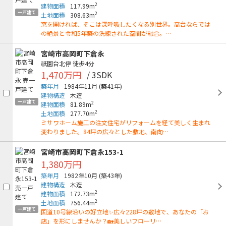
2
建物面積
117.99m
一戸建て
2
土地面積
308.63m
窓を開ければ、そこは深呼吸したくなる別世界。高台ならでは
の絶景と令和5年築の洗練された空間が融合。…
宮崎市高岡町下倉永
祇園台北停
徒歩4分
1,470万円
/ 3SDK
築年月
1984年11月
(築41年)
建物構造
木造
一戸建て
2
建物面積
81.89m
2
土地面積
277.70m
ミサワホーム施工の注文住宅がリフォームを経て美しく生まれ
変わりました。84坪の広々とした敷地、南向…
宮崎市高岡町下倉永153-1
1,380万円
築年月
1982年10月
(築43年)
建物構造
木造
2
建物面積
172.73m
2
土地面積
756.44m
一戸建て
国道10号線沿いの好立地✨広々228坪の敷地で、あなたの「お
店」を形にしませんか？🏡美しいフローリ…