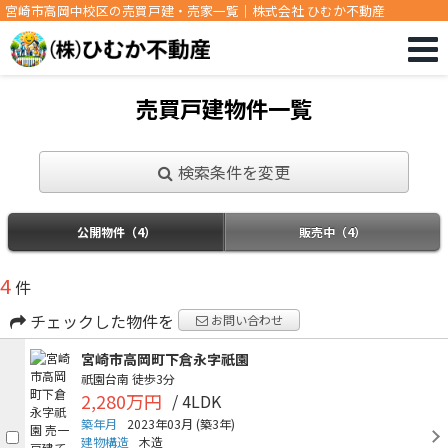
宮崎市高岡中校区の売買戸建・売家一覧｜株式会社 ひむか不動産
売買戸建物件一覧
検索条件を変更
公開物件（4）
販売中（4）
4
件
チェックした物件を
お問い合わせ
宮崎市高岡町下倉永字祇園
祇園台南
徒歩3分
2,280万円
/ 4LDK
築年月
2023年03月
(築3年)
建物構造
木造