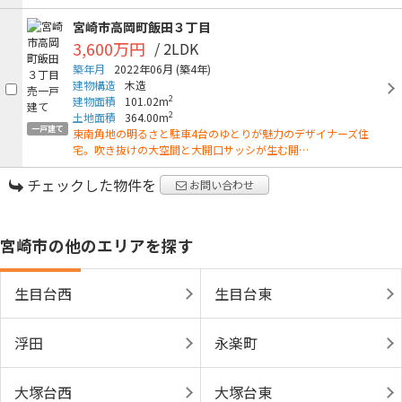
宮崎市高岡町飯田３丁目
3,600万円
/ 2LDK
築年月
2022年06月
(築4年)
建物構造
木造
2
建物面積
101.02m
2
土地面積
364.00m
一戸建て
東南角地の明るさと駐車4台のゆとりが魅力のデザイナーズ住
宅。吹き抜けの大空間と大開口サッシが生む開…
チェックした物件を
お問い合わせ
宮崎市の他のエリアを探す
生目台西
生目台東
浮田
永楽町
大塚台西
大塚台東