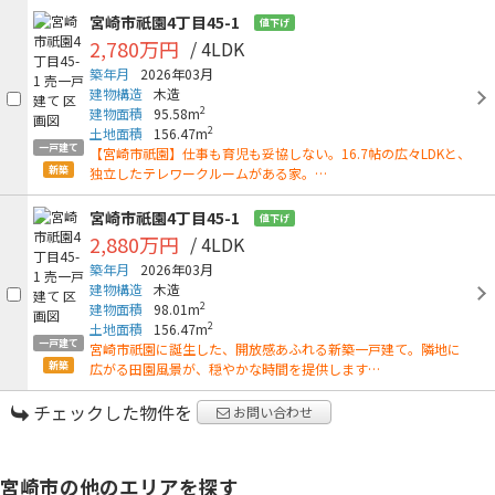
宮崎市祇園4丁目45-1
値下げ
2,780万円
/ 4LDK
築年月
2026年03月
建物構造
木造
2
建物面積
95.58m
2
土地面積
156.47m
一戸建て
【宮崎市祇園】仕事も育児も妥協しない。16.7帖の広々LDKと、
新築
独立したテレワークルームがある家。…
宮崎市祇園4丁目45-1
値下げ
2,880万円
/ 4LDK
築年月
2026年03月
建物構造
木造
2
建物面積
98.01m
2
土地面積
156.47m
一戸建て
宮崎市祇園に誕生した、開放感あふれる新築一戸建て。隣地に
新築
広がる田園風景が、穏やかな時間を提供します…
チェックした物件を
お問い合わせ
宮崎市の他のエリアを探す