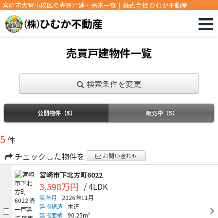
宮崎市大宮小校区の売買戸建・売家一覧｜株式会社 ひむか不動産
売買戸建物件一覧
検索条件を変更
公開物件（5）
販売中（5）
5
件
チェックした物件を
お問い合わせ
宮崎市下北方町6022
3,598万円
/ 4LDK
築年月
2026年11月
建物構造
木造
2
建物面積
90.25m