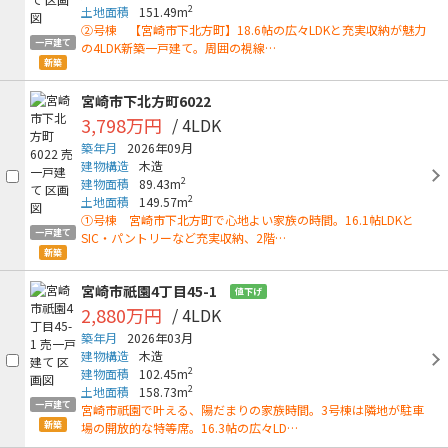
2
土地面積
151.49m
②号棟 【宮崎市下北方町】18.6帖の広々LDKと充実収納が魅力
一戸建て
の4LDK新築一戸建て。周囲の視線…
新築
宮崎市下北方町6022
3,798万円
/ 4LDK
築年月
2026年09月
建物構造
木造
2
建物面積
89.43m
2
土地面積
149.57m
①号棟 宮崎市下北方町で心地よい家族の時間。16.1帖LDKと
一戸建て
SIC・パントリーなど充実収納、2階…
新築
宮崎市祇園4丁目45-1
値下げ
2,880万円
/ 4LDK
築年月
2026年03月
建物構造
木造
2
建物面積
102.45m
2
土地面積
158.73m
一戸建て
宮崎市祇園で叶える、陽だまりの家族時間。3号棟は隣地が駐車
新築
場の開放的な特等席。16.3帖の広々LD…